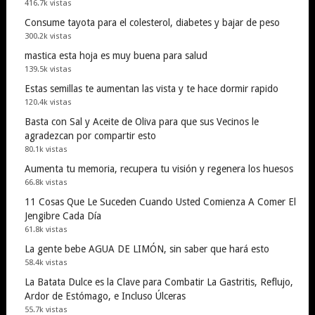
416.7k vistas
Consume tayota para el colesterol, diabetes y bajar de peso
300.2k vistas
mastica esta hoja es muy buena para salud
139.5k vistas
Estas semillas te aumentan las vista y te hace dormir rapido
120.4k vistas
Basta con Sal y Aceite de Oliva para que sus Vecinos le
agradezcan por compartir esto
80.1k vistas
Aumenta tu memoria, recupera tu visión y regenera los huesos
66.8k vistas
11 Cosas Que Le Suceden Cuando Usted Comienza A Comer El
Jengibre Cada Día
61.8k vistas
La gente bebe AGUA DE LIMÓN, sin saber que hará esto
58.4k vistas
La Batata Dulce es la Clave para Combatir La Gastritis, Reflujo,
Ardor de Estómago, e Incluso Úlceras
55.7k vistas