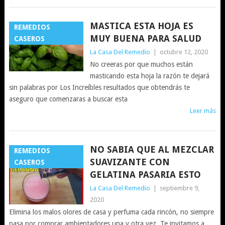
MASTICA ESTA HOJA ES
REMEDIOS
MUY BUENA PARA SALUD
CASEROS
La Casa Del Remedio
|
octubre 12, 2020
No creeras por que muchos están
masticando esta hoja la razón te dejará
sin palabras por Los Increíbles resultados que obtendrás te
aseguro que comenzaras a buscar esta
Leer más
NO SABIA QUE AL MEZCLAR
REMEDIOS
SUAVIZANTE CON
CASEROS
GELATINA PASARIA ESTO
La Casa Del Remedio
|
septiembre 9,
2020
Elimina los malos olores de casa y perfuma cada rincón, no siempre
pasa por comprar ambientadores una y otra vez. Te invitamos a