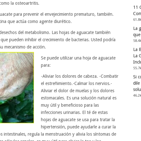
omo la osteoartritis.
11 
Com
aguacate para prevenir el envejecimiento prematuro, también.
61.8
tina que actúa como agente diurético.
La 
s desechos del metabolismo. Las hojas de aguacate también
que
 que pueden inhibir el crecimiento de bacterias. Usted podría
58.4
 su mecanismo de acción.
La 
La G
Se puede utilizar una hoja de aguacate
Incl
para:
55.7
-Aliviar los dolores de cabeza. -Combatir
Si 
dile
el estreñimiento.-Calmar los nervios.-
solu
Aliviar el dolor de muelas y los dolores
46.2
estomacales. Es una solución natural es
muy útil y beneficioso para las
infecciones urinarias. El té de estas
hojas de aguacate se usa para tratar la
hipertensión, puede ayudarle a curar la
 intestinales, regula la menstruación y alivia los síntomas de