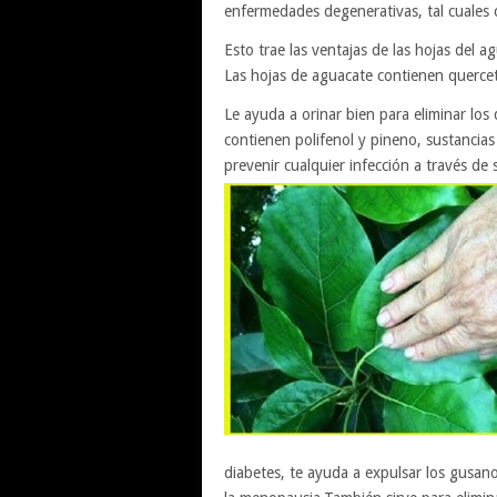
enfermedades degenerativas, tal cuales c
Esto trae las ventajas de las hojas del 
Las hojas de aguacate contienen querce
Le ayuda a orinar bien para eliminar lo
contienen polifenol y pineno, sustancias
prevenir cualquier infección a través de
diabetes, te ayuda a expulsar los gusanos