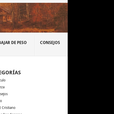
BAJAR DE PESO
CONSEJOS
EGORÍAS
culo
eza
sejos
io
 Cristiano