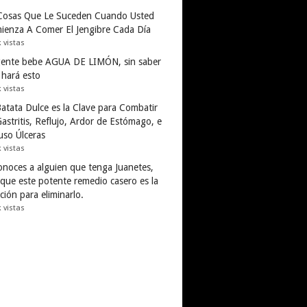
Cosas Que Le Suceden Cuando Usted
ienza A Comer El Jengibre Cada Día
k vistas
gente bebe AGUA DE LIMÓN, sin saber
 hará esto
k vistas
Batata Dulce es la Clave para Combatir
astritis, Reflujo, Ardor de Estómago, e
uso Úlceras
k vistas
conoces a alguien que tenga Juanetes,
 que este potente remedio casero es la
ción para eliminarlo.
k vistas