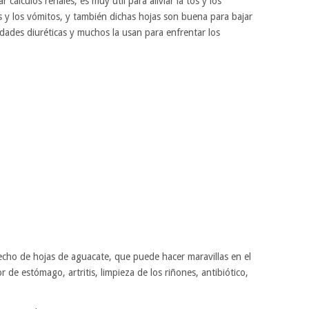
cálculos renales, es muy útil para aliviar la tos y los
as y los vómitos, y también dichas hojas son buena para bajar
dades diuréticas y muchos la usan para enfrentar los
cho de hojas de aguacate, que puede hacer maravillas en el
r de estómago, artritis, limpieza de los riñones, antibiótico,