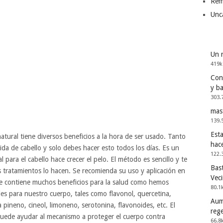
Rem
Unc
Un 
419k
Cons
y b
303.
mas
139.
Esta
natural tiene diversos beneficios a la hora de ser usado. Tanto
hac
dida de cabello y solo debes hacer esto todos los días. Es un
122.
 para el cabello hace crecer el pelo. El método es sencillo y te
Bast
 tratamientos lo hacen. Se recomienda su uso y aplicación en
Vec
te contiene muchos beneficios para la salud como hemos
80.1
iles para nuestro cuerpo, tales como flavonol, quercetina,
Aum
ta pineno, cineol, limoneno, serotonina, flavonoides, etc. El
reg
puede ayudar al mecanismo a proteger el cuerpo contra
66.8