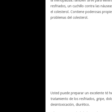
la menopausia.También sirve para eliminar 
resfriados, un cuchillo contra las náuse
el colesterol. Contiene poderosas propie
problemas del colesterol.
Usted puede preparar un excelente té he
tratamiento de los resfriados, gripe, dolo
desintoxicación, diurético.