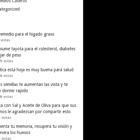
edios Caseros
ategorized
remedio para el higado graso
 vistas
ume tayota para el colesterol, diabetes
ajar de peso
7k vistas
tica esta hoja es muy buena para salud
5k vistas
s semillas te aumentan las vista y te
e dormir rapido
3k vistas
a con Sal y Aceite de Oliva para que sus
inos le agradezcan por compartir esto
k vistas
enta tu memoria, recupera tu visión y
enera los huesos
k vistas