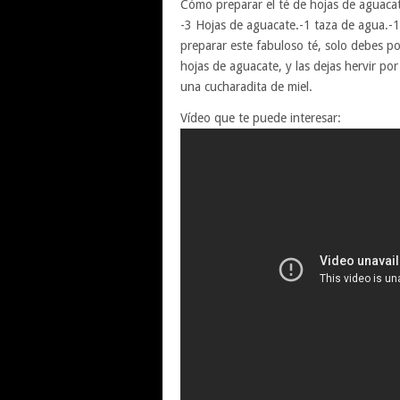
Cómo preparar el té de hojas de aguacat
-3 Hojas de aguacate.-1 taza de agua.-1 
preparar este fabuloso té, solo debes po
hojas de aguacate, y las dejas hervir p
una cucharadita de miel.
Vídeo que te puede interesar: