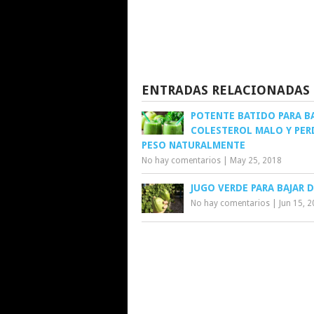
ENTRADAS RELACIONADAS
POTENTE BATIDO PARA BA
COLESTEROL MALO Y PER
PESO NATURALMENTE
No hay comentarios
|
May 25, 2018
JUGO VERDE PARA BAJAR 
No hay comentarios
|
Jun 15, 