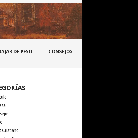
BAJAR DE PESO
CONSEJOS
EGORÍAS
culo
eza
sejos
io
 Cristiano