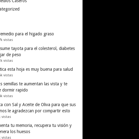
edios Caseros
ategorized
remedio para el higado graso
7k vistas
ume tayota para el colesterol, diabetes
ajar de peso
2k vistas
tica esta hoja es muy buena para salud
5k vistas
s semillas te aumentan las vista y te
e dormir rapido
4k vistas
a con Sal y Aceite de Oliva para que sus
inos le agradezcan por compartir esto
k vistas
enta tu memoria, recupera tu visión y
enera los huesos
k vistas