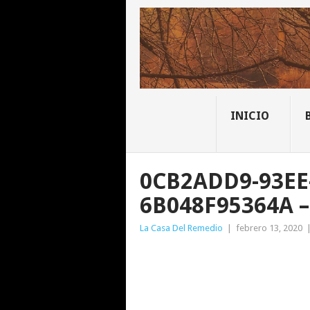
INICIO
0CB2ADD9-93EE
6B048F95364A –
La Casa Del Remedio
|
febrero 13, 2020