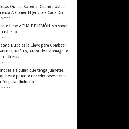
Cosas Que Le Suceden Cuando Usted
ienza A Comer El Jengibre Cada Día
k vistas
gente bebe AGUA DE LIMÓN, sin saber
 hará esto
k vistas
Batata Dulce es la Clave para Combatir
astritis, Reflujo, Ardor de Estómago, e
uso Úlceras
k vistas
conoces a alguien que tenga Juanetes,
 que este potente remedio casero es la
ción para eliminarlo.
k vistas