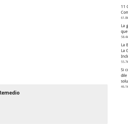
11 
Com
61.8
La 
que
58.4
La 
La G
Incl
55.7
Si 
dile
solu
46.1
 Remedio