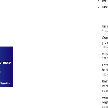
Rem
Unc
Un 
416.
Cons
y b
300.
mas
139.
Esta
hac
120.
Bast
Vec
80.1
Aum
reg
66.8