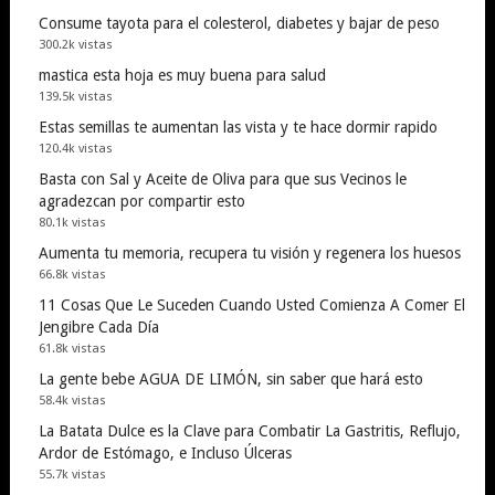
Consume tayota para el colesterol, diabetes y bajar de peso
300.2k vistas
mastica esta hoja es muy buena para salud
139.5k vistas
Estas semillas te aumentan las vista y te hace dormir rapido
120.4k vistas
Basta con Sal y Aceite de Oliva para que sus Vecinos le
agradezcan por compartir esto
80.1k vistas
Aumenta tu memoria, recupera tu visión y regenera los huesos
66.8k vistas
11 Cosas Que Le Suceden Cuando Usted Comienza A Comer El
Jengibre Cada Día
61.8k vistas
La gente bebe AGUA DE LIMÓN, sin saber que hará esto
58.4k vistas
La Batata Dulce es la Clave para Combatir La Gastritis, Reflujo,
Ardor de Estómago, e Incluso Úlceras
55.7k vistas