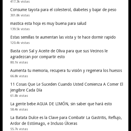
417.3k vistas
Consume tayota para el colesterol, diabetes y bajar de peso
301.8k vistas
mastica esta hoja es muy buena para salud
139.5k vistas
Estas semillas te aumentan las vista y te hace dormir rapido
120.4k vistas
Basta con Sal y Aceite de Oliva para que sus Vecinos le
agradezcan por compartir esto
80.1k vistas
Aumenta tu memoria, recupera tu visión y regenera los huesos
66.8k vistas
11 Cosas Que Le Suceden Cuando Usted Comienza A Comer El
Jengibre Cada Día
61.8k vistas
La gente bebe AGUA DE LIMÓN, sin saber que hará esto
58.4k vistas
La Batata Dulce es la Clave para Combatir La Gastritis, Reflujo,
Ardor de Estómago, e Incluso Úlceras
55.7k vistas