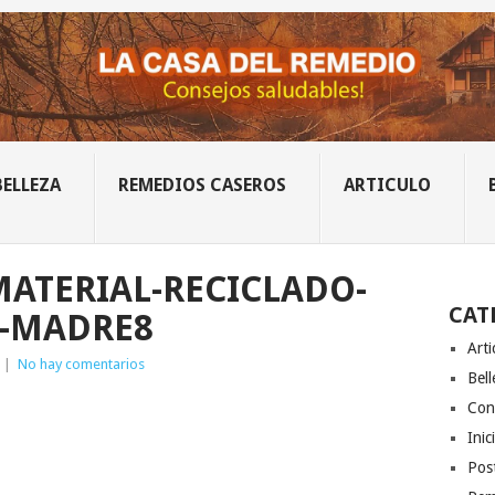
BELLEZA
REMEDIOS CASEROS
ARTICULO
ATERIAL-RECICLADO-
CAT
A-MADRE8
Arti
|
No hay comentarios
Bell
Con
Inic
Post