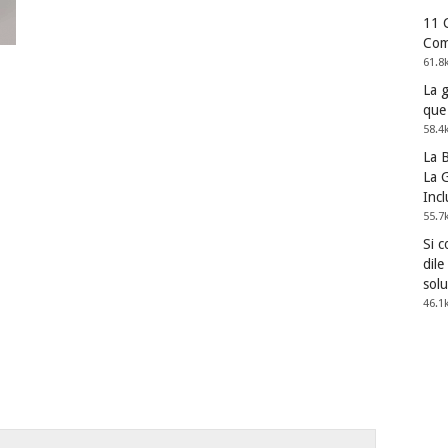
11 
Com
61.8
La 
que
58.4
La 
La G
Incl
55.7
Si 
dile
solu
46.1