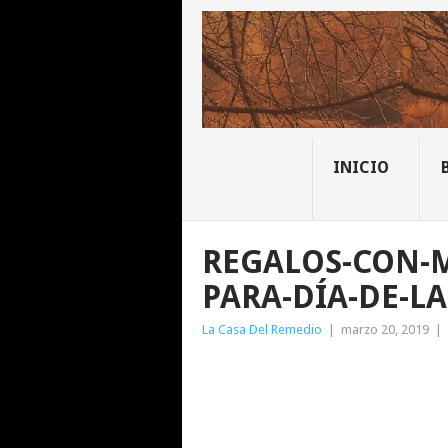
INICIO
REGALOS-CON-M
PARA-DÍA-DE-L
La Casa Del Remedio
|
marzo 20, 2019
|