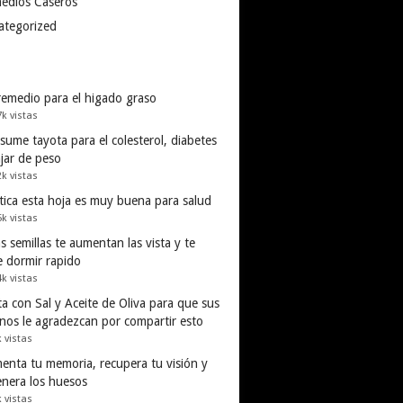
edios Caseros
ategorized
remedio para el higado graso
7k vistas
ume tayota para el colesterol, diabetes
ajar de peso
2k vistas
tica esta hoja es muy buena para salud
5k vistas
s semillas te aumentan las vista y te
e dormir rapido
4k vistas
a con Sal y Aceite de Oliva para que sus
inos le agradezcan por compartir esto
k vistas
enta tu memoria, recupera tu visión y
enera los huesos
k vistas