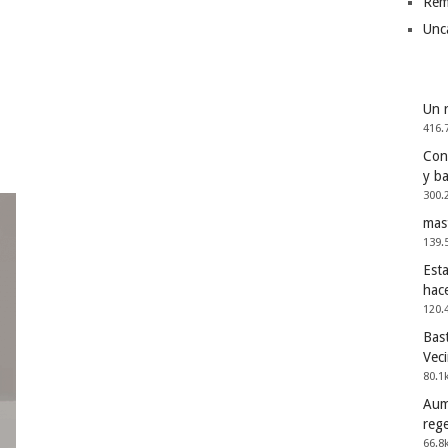
Rem
Unc
Un 
416.
Cons
y b
300.
mas
139.
Esta
hac
120.
Bast
Vec
80.1
Aum
reg
66.8