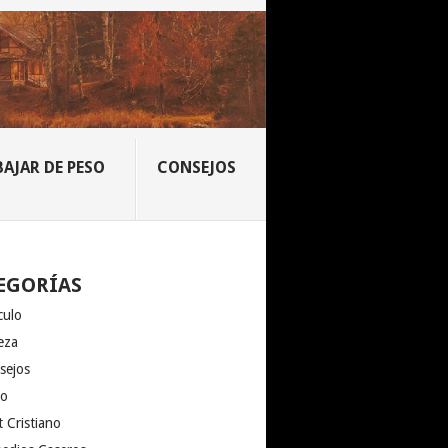
BAJAR DE PESO
CONSEJOS
EGORÍAS
culo
eza
sejos
io
 Cristiano