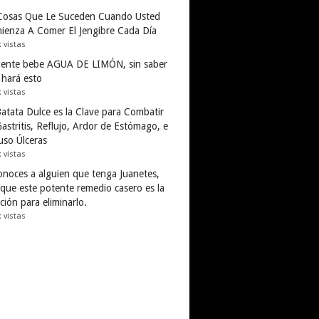
Cosas Que Le Suceden Cuando Usted
ienza A Comer El Jengibre Cada Día
k vistas
gente bebe AGUA DE LIMÓN, sin saber
 hará esto
k vistas
Batata Dulce es la Clave para Combatir
astritis, Reflujo, Ardor de Estómago, e
uso Úlceras
k vistas
conoces a alguien que tenga Juanetes,
 que este potente remedio casero es la
ción para eliminarlo.
k vistas