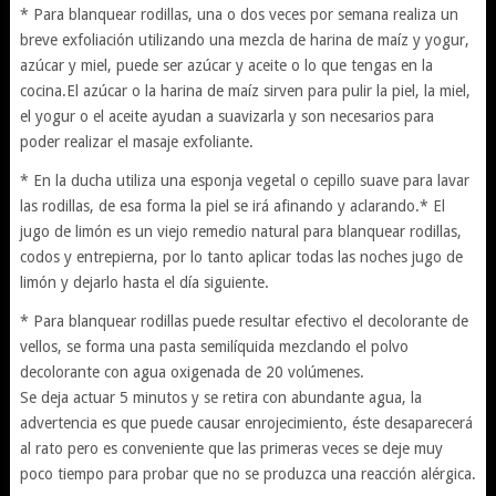
* Para blanquear rodillas, una o dos veces por semana realiza un
breve exfoliación utilizando una mezcla de harina de maíz y yogur,
azúcar y miel, puede ser azúcar y aceite o lo que tengas en la
cocina.El azúcar o la harina de maíz sirven para pulir la piel, la miel,
el yogur o el aceite ayudan a suavizarla y son necesarios para
poder realizar el masaje exfoliante.
* En la ducha utiliza una esponja vegetal o cepillo suave para lavar
las rodillas, de esa forma la piel se irá afinando y aclarando.* El
jugo de limón es un viejo remedio natural para blanquear rodillas,
codos y entrepierna, por lo tanto aplicar todas las noches jugo de
limón y dejarlo hasta el día siguiente.
* Para blanquear rodillas puede resultar efectivo el decolorante de
vellos, se forma una pasta semilíquida mezclando el polvo
decolorante con agua oxigenada de 20 volúmenes.
Se deja actuar 5 minutos y se retira con abundante agua, la
advertencia es que puede causar enrojecimiento, éste desaparecerá
al rato pero es conveniente que las primeras veces se deje muy
poco tiempo para probar que no se produzca una reacción alérgica.