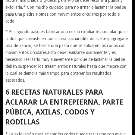
oscura, manchada o gruesa, para ello se debe recurrir a pulirla y
exfoliarla.* Con mucho cuidado para no irritar o lastimar la piel se
pasa una piedra Pómez con movimientos circulares por todo el
codo.
* El segundo paso es fabricar una crema exfoliante para blanquear
codos que consiste en tomar una cucharadita de aceite y agregarle
una de azúcar, se forma una pasta que se aplica en los codos con
movimientos circulares.Esto debe realizarse diariamente y es
necesario realizarlo muy suavemente porque de lastimar la piel se
deben suspender los tratamientos naturales hasta que mejore con
lo cual se demora más tiempo para obtener los resultados
esperados.
6 RECETAS NATURALES PARA
ACLARAR LA ENTREPIERNA, PARTE
PÚBICA, AXILAS, CODOS Y
RODILLAS
* La exfoliación para aclarar los codos puede realizarse con miel y