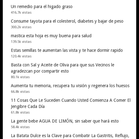
Un remedio para el higado graso
416.7k vistas
Consume tayota para el colesterol, diabetes y bajar de peso
300.2k vistas
mastica esta hoja es muy buena para salud
139.5k vistas
Estas semillas te aumentan las vista y te hace dormir rapido
120.4k vistas
Basta con Sal y Aceite de Oliva para que sus Vecinos le
agradezcan por compartir esto
80.1k vistas
Aumenta tu memoria, recupera tu visión y regenera los huesos
66.8k vistas
11 Cosas Que Le Suceden Cuando Usted Comienza A Comer El
Jengibre Cada Día
61.8k vistas
La gente bebe AGUA DE LIMÓN, sin saber que hará esto
58.4k vistas
La Batata Dulce es la Clave para Combatir La Gastritis, Reflujo,