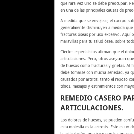
que rara vez uno se debe preocupar. Pe
en una de las principales causas de pre
A medida que se envejece, el cuerpo su
generalmente disminuyen a medida que 
fracturas óseas por uso excesivo. Aquí 
maravillas para tu salud ósea, sobre to
Ciertos especialistas afirman que el dol
articulaciones. Pero, otros aseguran que
de huesos como fracturas y grietas. Al f
debe tomarse con mucha seriedad, ya qu
causados por artritis, tanto el reposo co
tibios, masajes y estiramientos con mayo
REMEDIO CASERO PA
ARTICULACIONES.
Los dolores de huesos, se pueden confun
esta molestia es la artrosis. Este es un 
la articulación, que hace que los huesos