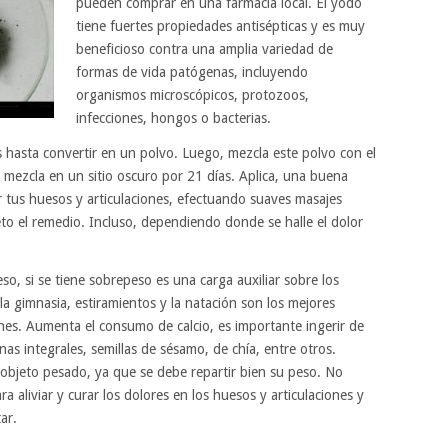
pueden comprar en una farmacia local. El yodo
tiene fuertes propiedades antisépticas y es muy
beneficioso contra una amplia variedad de
formas de vida patógenas, incluyendo
organismos microscópicos, protozoos,
infecciones, hongos o bacterias.
as hasta convertir en un polvo. Luego, mezcla este polvo con el
 mezcla en un sitio oscuro por 21 días. Aplica, una buena
r tus huesos y articulaciones, efectuando suaves masajes
o el remedio. Incluso, dependiendo donde se halle el dolor
so, si se tiene sobrepeso es una carga auxiliar sobre los
, la gimnasia, estiramientos y la natación son los mejores
iones. Aumenta el consumo de calcio, es importante ingerir de
as integrales, semillas de sésamo, de chía, entre otros.
objeto pesado, ya que se debe repartir bien su peso. No
a aliviar y curar los dolores en los huesos y articulaciones y
ar.