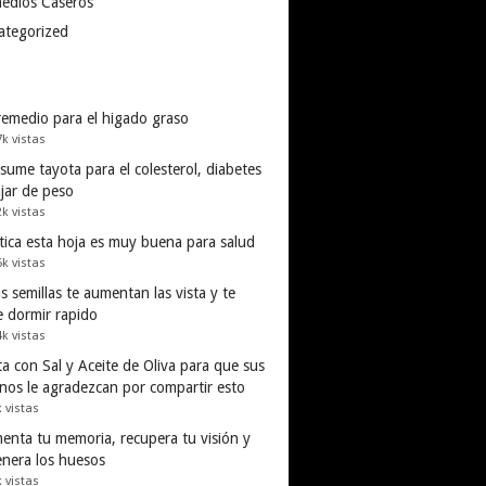
edios Caseros
ategorized
remedio para el higado graso
7k vistas
ume tayota para el colesterol, diabetes
ajar de peso
2k vistas
tica esta hoja es muy buena para salud
5k vistas
s semillas te aumentan las vista y te
e dormir rapido
4k vistas
a con Sal y Aceite de Oliva para que sus
inos le agradezcan por compartir esto
k vistas
enta tu memoria, recupera tu visión y
enera los huesos
k vistas