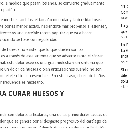
ro, a medida que pasan los años, se convierte gradualmente
11 
ocupación.
Com
61.8
fre muchos cambios, el tamaño muscular y la densidad ósea
La 
te pones menos activo, haciéndote más propenso a lesiones y
que
ofrecemos una increíble receta popular que va a hacer
58.4
do cuando se hace con regularidad.
La 
or de huesos no existe, que lo que duelen son las
La G
 es a través de este síntoma que se advierte tanto el cáncer
Incl
55.7
inal, este dolor óseo es una gran molestia y un síntoma que
e un dolor de huesos o bien articulaciones cuando no son
Si 
dile
mo el ejercicio son esenciales. En estos caso, el uso de baños
solu
r frecuencia es necesario.
46.1
RA CURAR HUESOS Y
dir con dolores articulares, una de las primordiales causas de
dolor que se genera por el desgaste progresivo del cartílago de
 rocen unos con otros. Además de esto, cualquier articulación