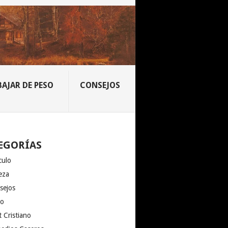
BAJAR DE PESO
CONSEJOS
EGORÍAS
culo
eza
sejos
io
 Cristiano