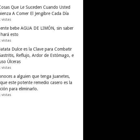
Cosas Que Le Suceden Cuando Usted
ienza A Comer El Jengibre Cada Día
k vistas
gente bebe AGUA DE LIMÓN, sin saber
 hará esto
k vistas
Batata Dulce es la Clave para Combatir
astritis, Reflujo, Ardor de Estómago, e
uso Úlceras
k vistas
conoces a alguien que tenga Juanetes,
 que este potente remedio casero es la
ción para eliminarlo.
k vistas