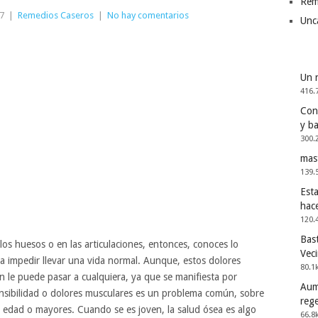
Rem
7
|
Remedios Caseros
|
No hay comentarios
Unc
Un 
416.
Cons
y b
300.
mas
139.
Esta
hac
120.
Bast
los huesos o en las articulaciones, entonces, conoces lo
Vec
 a impedir llevar una vida normal. Aunque, estos dolores
80.1
n le puede pasar a cualquiera, ya que se manifiesta por
Aum
ensibilidad o dolores musculares es un problema común, sobre
reg
 edad o mayores. Cuando se es joven, la salud ósea es algo
66.8