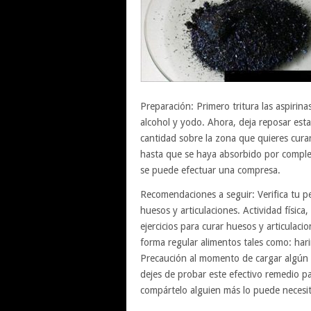
Preparación: Primero tritura las aspirin
alcohol y yodo. Ahora, deja reposar esta
cantidad sobre la zona que quieres cura
hasta que se haya absorbido por complet
se puede efectuar una compresa.
Recomendaciones a seguir: Verifica tu pe
huesos y articulaciones. Actividad física
ejercicios para curar huesos y articulac
forma regular alimentos tales como: harin
Precaución al momento de cargar algún 
dejes de probar este efectivo remedio par
compártelo alguien más lo puede necesit