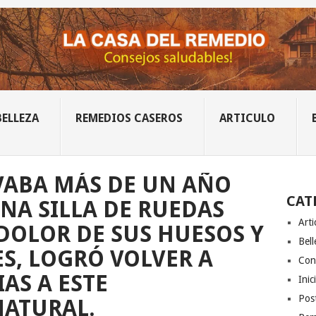
BELLEZA
REMEDIOS CASEROS
ARTICULO
VABA MÁS DE UN AÑO
CAT
NA SILLA DE RUEDAS
Arti
 DOLOR DE SUS HUESOS Y
Bell
S, LOGRÓ VOLVER A
Con
AS A ESTE
Inic
Post
NATURAL.