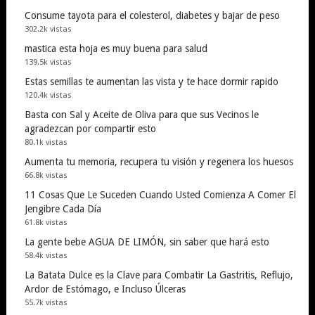
Consume tayota para el colesterol, diabetes y bajar de peso
302.2k vistas
mastica esta hoja es muy buena para salud
139.5k vistas
Estas semillas te aumentan las vista y te hace dormir rapido
120.4k vistas
Basta con Sal y Aceite de Oliva para que sus Vecinos le
agradezcan por compartir esto
80.1k vistas
Aumenta tu memoria, recupera tu visión y regenera los huesos
66.8k vistas
11 Cosas Que Le Suceden Cuando Usted Comienza A Comer El
Jengibre Cada Día
61.8k vistas
La gente bebe AGUA DE LIMÓN, sin saber que hará esto
58.4k vistas
La Batata Dulce es la Clave para Combatir La Gastritis, Reflujo,
Ardor de Estómago, e Incluso Úlceras
55.7k vistas