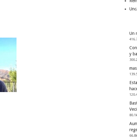
Rem
Unc
Un 
416.
Cons
y b
300.
mas
139.
Esta
hac
120.
Bast
Vec
80.1
Aum
reg
66.8