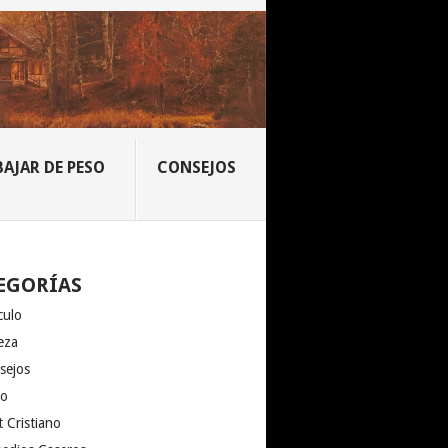
BAJAR DE PESO
CONSEJOS
EGORÍAS
culo
eza
sejos
io
 Cristiano