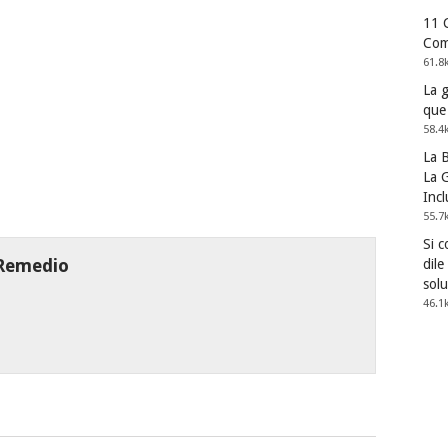
11 
Com
61.8
La 
que
58.4
La 
La G
Incl
55.7
Si 
 Remedio
dile
solu
46.1