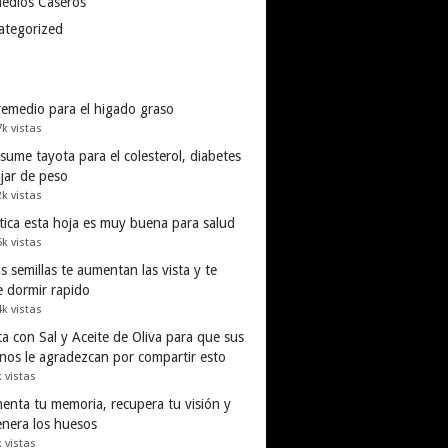
edios Caseros
ategorized
remedio para el higado graso
7k vistas
ume tayota para el colesterol, diabetes
ajar de peso
2k vistas
tica esta hoja es muy buena para salud
5k vistas
s semillas te aumentan las vista y te
e dormir rapido
4k vistas
a con Sal y Aceite de Oliva para que sus
inos le agradezcan por compartir esto
k vistas
enta tu memoria, recupera tu visión y
enera los huesos
k vistas