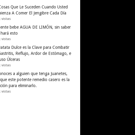
Cosas Que Le Suceden Cuando Usted
ienza A Comer El Jengibre Cada Día
k vistas
gente bebe AGUA DE LIMÓN, sin saber
 hará esto
k vistas
Batata Dulce es la Clave para Combatir
astritis, Reflujo, Ardor de Estómago, e
uso Úlceras
k vistas
conoces a alguien que tenga Juanetes,
 que este potente remedio casero es la
ción para eliminarlo.
k vistas