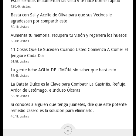
Estas semillas te aumentan las vista y te hace dormir rapido
120.4k vistas
Basta con Sal y Aceite de Oliva para que sus Vecinos le
agradezcan por compartir esto
80.1k vistas
Aumenta tu memoria, recupera tu visión y regenera los huesos
66.8k vistas
11 Cosas Que Le Suceden Cuando Usted Comienza A Comer El
Jengibre Cada Día
61.8k vistas
La gente bebe AGUA DE LIMÓN, sin saber que hará esto
58.4k vistas
La Batata Dulce es la Clave para Combatir La Gastritis, Reflujo,
Ardor de Estómago, e Incluso Úlceras
55.7k vistas
Si conoces a alguien que tenga Juanetes, dile que este potente
remedio casero es la solución para eliminarlo.
46.1k vistas