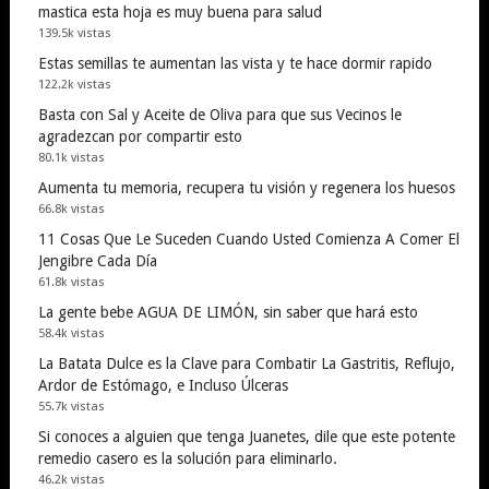
mastica esta hoja es muy buena para salud
139.5k vistas
Estas semillas te aumentan las vista y te hace dormir rapido
122.2k vistas
Basta con Sal y Aceite de Oliva para que sus Vecinos le
agradezcan por compartir esto
80.1k vistas
Aumenta tu memoria, recupera tu visión y regenera los huesos
66.8k vistas
11 Cosas Que Le Suceden Cuando Usted Comienza A Comer El
Jengibre Cada Día
61.8k vistas
La gente bebe AGUA DE LIMÓN, sin saber que hará esto
58.4k vistas
La Batata Dulce es la Clave para Combatir La Gastritis, Reflujo,
Ardor de Estómago, e Incluso Úlceras
55.7k vistas
Si conoces a alguien que tenga Juanetes, dile que este potente
remedio casero es la solución para eliminarlo.
46.2k vistas