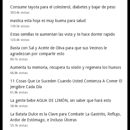
Consume tayota para el colesterol, diabetes y bajar de peso
303.4k vistas
mastica esta hoja es muy buena para salud
139.5k vistas
Estas semillas te aumentan las vista y te hace dormir rapido
120.4k vistas
Basta con Sal y Aceite de Oliva para que sus Vecinos le
agradezcan por compartir esto
80.1k vistas
Aumenta tu memoria, recupera tu visión y regenera los huesos
66.8k vistas
11 Cosas Que Le Suceden Cuando Usted Comienza A Comer El
Jengibre Cada Día
61.8k vistas
La gente bebe AGUA DE LIMÓN, sin saber que hará esto
58.4k vistas
La Batata Dulce es la Clave para Combatir La Gastritis, Reflujo,
Ardor de Estómago, e Incluso Úlceras
55.7k vistas