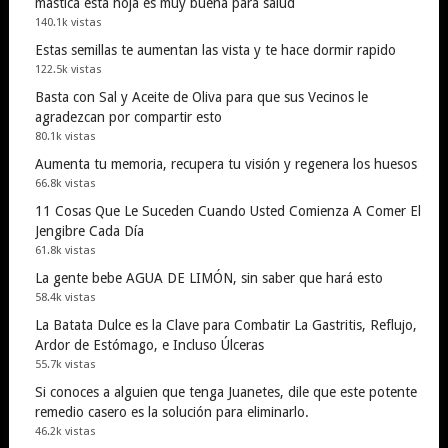
mastica esta hoja es muy buena para salud
140.1k vistas
Estas semillas te aumentan las vista y te hace dormir rapido
122.5k vistas
Basta con Sal y Aceite de Oliva para que sus Vecinos le
agradezcan por compartir esto
80.1k vistas
Aumenta tu memoria, recupera tu visión y regenera los huesos
66.8k vistas
11 Cosas Que Le Suceden Cuando Usted Comienza A Comer El
Jengibre Cada Día
61.8k vistas
La gente bebe AGUA DE LIMÓN, sin saber que hará esto
58.4k vistas
La Batata Dulce es la Clave para Combatir La Gastritis, Reflujo,
Ardor de Estómago, e Incluso Úlceras
55.7k vistas
Si conoces a alguien que tenga Juanetes, dile que este potente
remedio casero es la solución para eliminarlo.
46.2k vistas