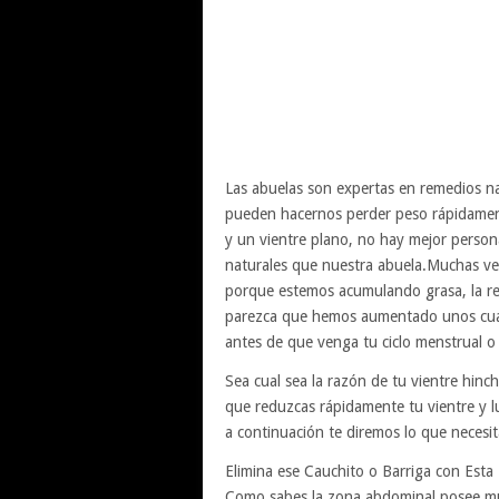
Las abuelas son expertas en remedios nat
pueden hacernos perder peso rápidamen
y un vientre plano, no hay mejor perso
naturales que nuestra abuela.Muchas vec
porque estemos acumulando grasa, la re
parezca que hemos aumentado unos cuant
antes de que venga tu ciclo menstrual o
Sea cual sea la razón de tu vientre hin
que reduzcas rápidamente tu vientre y 
a continuación te diremos lo que necesita
Elimina ese Cauchito o Barriga con Esta
Como sabes la zona abdominal posee mu