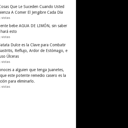
Cosas Que Le Suceden Cuando Usted
ienza A Comer El Jengibre Cada Día
k vistas
gente bebe AGUA DE LIMÓN, sin saber
 hará esto
k vistas
Batata Dulce es la Clave para Combatir
astritis, Reflujo, Ardor de Estómago, e
uso Úlceras
k vistas
conoces a alguien que tenga Juanetes,
 que este potente remedio casero es la
ción para eliminarlo.
k vistas