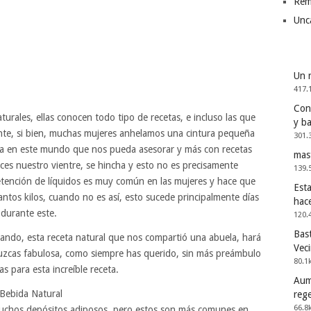
Rem
Unc
Un 
417.
Cons
urales, ellas conocen todo tipo de recetas, e incluso las que
y b
te, si bien, muchas mujeres anhelamos una cintura pequeña
301.
na en este mundo que nos pueda asesorar y más con recetas
mas
es nuestro vientre, se hincha y esto no es precisamente
139.
tención de líquidos es muy común en las mujeres y hace que
Esta
os kilos, cuando no es así, esto sucede principalmente días
hac
 durante este.
120.
Bast
chando, esta receta natural que nos compartió una abuela, hará
Vec
luzcas fabulosa, como siempre has querido, sin más preámbulo
80.1
s para esta increíble receta.
Aum
 Bebida Natural
reg
66.8
chos depósitos adiposos, pero estos son más comunes en