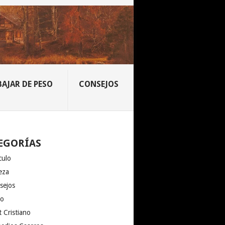
BAJAR DE PESO
CONSEJOS
EGORÍAS
culo
eza
sejos
io
 Cristiano