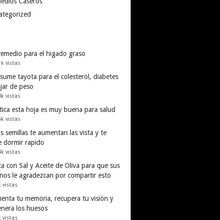
edios Caseros
ategorized
remedio para el higado graso
1k vistas
ume tayota para el colesterol, diabetes
ajar de peso
3k vistas
tica esta hoja es muy buena para salud
5k vistas
s semillas te aumentan las vista y te
e dormir rapido
4k vistas
a con Sal y Aceite de Oliva para que sus
inos le agradezcan por compartir esto
k vistas
enta tu memoria, recupera tu visión y
enera los huesos
k vistas