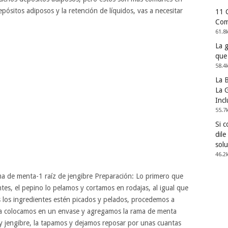
epósitos adiposos y la retención de líquidos, vas a necesitar
11 
Com
61.8
La 
que
58.4
La 
La G
Incl
55.7
Si 
dile
solu
46.2
ma de menta-1 raíz de jengibre Preparación: Lo primero que
ntes, el pepino lo pelamos y cortamos en rodajas, al igual que
s los ingredientes estén picados y pelados, procedemos a
a la colocamos en un envase y agregamos la rama de menta
 y jengibre, la tapamos y dejamos reposar por unas cuantas