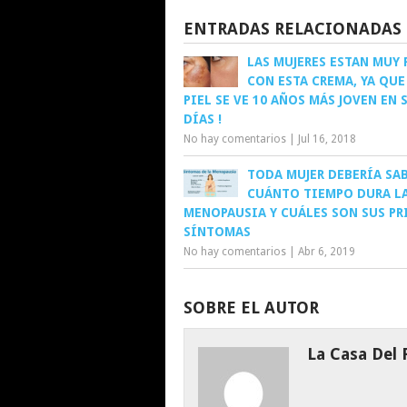
ENTRADAS RELACIONADAS
LAS MUJERES ESTAN MUY 
CON ESTA CREMA, YA QUE
PIEL SE VE 10 AÑOS MÁS JOVEN EN 
DÍAS !
No hay comentarios
|
Jul 16, 2018
TODA MUJER DEBERÍA SA
CUÁNTO TIEMPO DURA L
MENOPAUSIA Y CUÁLES SON SUS P
SÍNTOMAS
No hay comentarios
|
Abr 6, 2019
SOBRE EL AUTOR
La Casa Del