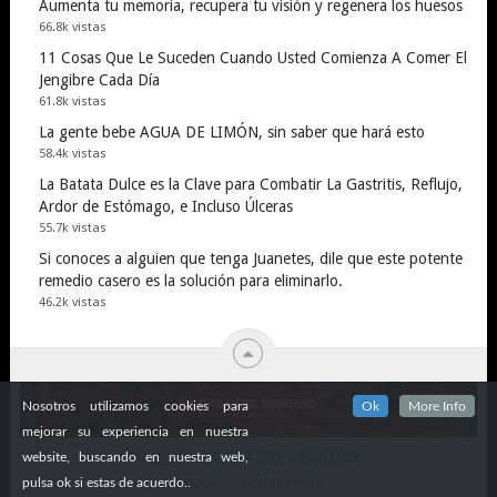
Aumenta tu memoria, recupera tu visión y regenera los huesos
66.8k vistas
11 Cosas Que Le Suceden Cuando Usted Comienza A Comer El
Jengibre Cada Día
61.8k vistas
La gente bebe AGUA DE LIMÓN, sin saber que hará esto
58.4k vistas
La Batata Dulce es la Clave para Combatir La Gastritis, Reflujo,
Ardor de Estómago, e Incluso Úlceras
55.7k vistas
Si conoces a alguien que tenga Juanetes, dile que este potente
remedio casero es la solución para eliminarlo.
46.2k vistas
Nosotros utilizamos cookies para
Ok
More Info
mejorar su experiencia en nuestra
© 2026
LA CASA DEL REMEDIO
.
website, buscando en nuestra web,
BLOG
HOMEPAGE
pulsa ok si estas de acuerdo..