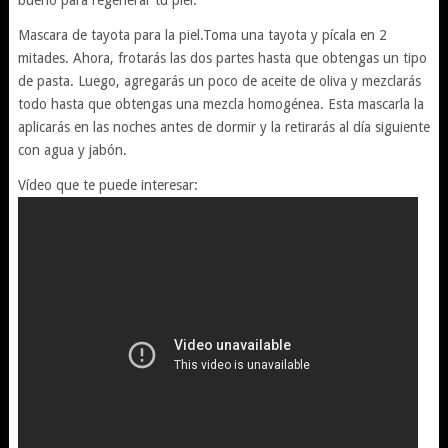
bueno para regenerar tu piel.
Mascara de tayota para la piel.Toma una tayota y pícala en 2
mitades. Ahora, frotarás las dos partes hasta que obtengas un tipo
de pasta. Luego, agregarás un poco de aceite de oliva y mezclarás
todo hasta que obtengas una mezcla homogénea. Esta mascarla la
aplicarás en las noches antes de dormir y la retirarás al día siguiente
con agua y jabón.
Vídeo que te puede interesar: