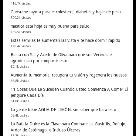
416.7k vistas
Consume tayota para el colesterol, diabetes y bajar de peso
300.2k vistas
mastica esta hoja es muy buena para salud
139.5k vistas
Estas semillas te aumentan las vista y te hace dormir rapido
120.4k vistas
Basta con Sal y Aceite de Oliva para que sus Vecinos le
agradezcan por compartir esto
80.1k vistas
Aumenta tu memoria, recupera tu visión y regenera los huesos
66.8k vistas
11 Cosas Que Le Suceden Cuando Usted Comienza A Comer El
Jengibre Cada Día
61.8k vistas
La gente bebe AGUA DE LIMÓN, sin saber que hará esto
58.4k vistas
La Batata Dulce es la Clave para Combatir La Gastritis, Reflujo,
Ardor de Estómago, e Incluso Úlceras
55.7k vistas