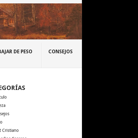
BAJAR DE PESO
CONSEJOS
EGORÍAS
culo
eza
sejos
io
 Cristiano