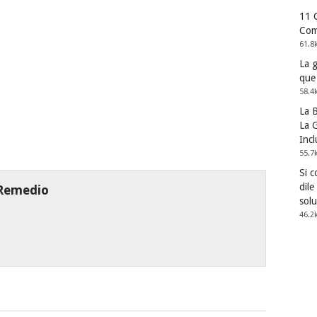
11 
Com
61.8
La 
que
58.4
La 
La G
Incl
55.7
Si 
dile
 Remedio
solu
46.2