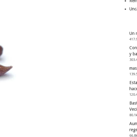
Rem
Unc
Un 
417.
Cons
y b
303.
mas
139.
Esta
hac
120.
Bast
Vec
80.1
Aum
reg
66.8