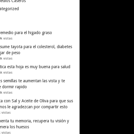
edios Caseros
ategorized
remedio para el higado graso
9k vistas
ume tayota para el colesterol, diabetes
ajar de peso
4k vistas
tica esta hoja es muy buena para salud
5k vistas
s semillas te aumentan las vista y te
e dormir rapido
4k vistas
a con Sal y Aceite de Oliva para que sus
inos le agradezcan por compartir esto
k vistas
enta tu memoria, recupera tu visión y
enera los huesos
k vistas