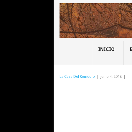
INICIO
La Casa Del Remedio
|
junio 4, 2018
|
|