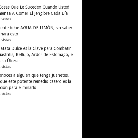
Cosas Que Le Suceden Cuando Usted
ienza A Comer El Jengibre Cada Día
k vistas
gente bebe AGUA DE LIMÓN, sin saber
 hará esto
k vistas
Batata Dulce es la Clave para Combatir
astritis, Reflujo, Ardor de Estómago, e
uso Úlceras
k vistas
conoces a alguien que tenga Juanetes,
 que este potente remedio casero es la
ción para eliminarlo.
k vistas