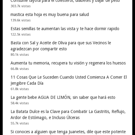
Consume tayota para el colesterol, diabetes y bajar de peso
303.7k vistas
mastica esta hoja es muy buena para salud
139.6k vistas
Estas semillas te aumentan las vista y te hace dormir rapido
122.5k vistas
Basta con Sal y Aceite de Oliva para que sus Vecinos le
agradezcan por compartir esto
80.1k vistas
Aumenta tu memoria, recupera tu visión y regenera los huesos
66.8k vistas
11 Cosas Que Le Suceden Cuando Usted Comienza A Comer El
Jengibre Cada Día
61.8k vistas
La gente bebe AGUA DE LIMÓN, sin saber que hará esto
58.4k vistas
La Batata Dulce es la Clave para Combatir La Gastritis, Reflujo,
Ardor de Estómago, e Incluso Úlceras
55.7k vistas
Si conoces a alguien que tenga Juanetes, dile que este potente