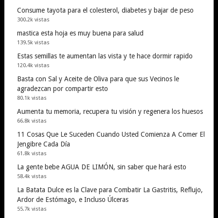
Consume tayota para el colesterol, diabetes y bajar de peso
300.2k vistas
mastica esta hoja es muy buena para salud
139.5k vistas
Estas semillas te aumentan las vista y te hace dormir rapido
120.4k vistas
Basta con Sal y Aceite de Oliva para que sus Vecinos le
agradezcan por compartir esto
80.1k vistas
Aumenta tu memoria, recupera tu visión y regenera los huesos
66.8k vistas
11 Cosas Que Le Suceden Cuando Usted Comienza A Comer El
Jengibre Cada Día
61.8k vistas
La gente bebe AGUA DE LIMÓN, sin saber que hará esto
58.4k vistas
La Batata Dulce es la Clave para Combatir La Gastritis, Reflujo,
Ardor de Estómago, e Incluso Úlceras
55.7k vistas