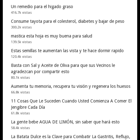
Un remedio para el higado graso
416.7k vistas
Consume tayota para el colesterol, diabetes y bajar de peso
300.2k vistas
mastica esta hoja es muy buena para salud
139.5k vistas
Estas semillas te aumentan las vista y te hace dormir rapido
120.4k vistas
Basta con Sal y Aceite de Oliva para que sus Vecinos le
agradezcan por compartir esto
80.1k vistas
Aumenta tu memoria, recupera tu visión y regenera los huesos
66.8k vistas
11 Cosas Que Le Suceden Cuando Usted Comienza A Comer El
Jengibre Cada Día
61.8k vistas
La gente bebe AGUA DE LIMÓN, sin saber que hará esto
58.4k vistas
La Batata Dulce es la Clave para Combatir La Gastritis, Reflujo,