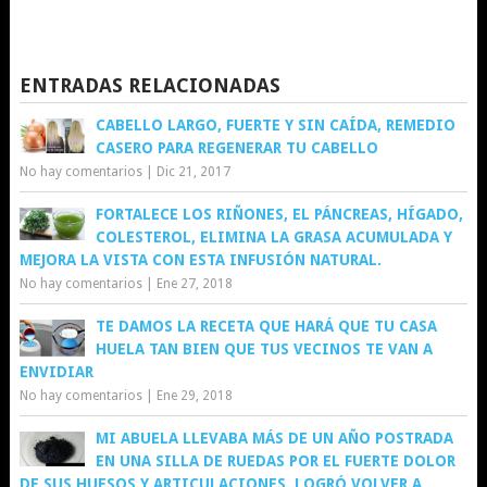
ENTRADAS RELACIONADAS
CABELLO LARGO, FUERTE Y SIN CAÍDA, REMEDIO
CASERO PARA REGENERAR TU CABELLO
No hay comentarios
|
Dic 21, 2017
FORTALECE LOS RIÑONES, EL PÁNCREAS, HÍGADO,
COLESTEROL, ELIMINA LA GRASA ACUMULADA Y
MEJORA LA VISTA CON ESTA INFUSIÓN NATURAL.
No hay comentarios
|
Ene 27, 2018
TE DAMOS LA RECETA QUE HARÁ QUE TU CASA
HUELA TAN BIEN QUE TUS VECINOS TE VAN A
ENVIDIAR
No hay comentarios
|
Ene 29, 2018
MI ABUELA LLEVABA MÁS DE UN AÑO POSTRADA
EN UNA SILLA DE RUEDAS POR EL FUERTE DOLOR
DE SUS HUESOS Y ARTICULACIONES, LOGRÓ VOLVER A