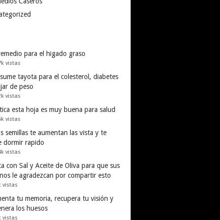
edios Caseros
ategorized
remedio para el higado graso
7k vistas
ume tayota para el colesterol, diabetes
ajar de peso
2k vistas
tica esta hoja es muy buena para salud
5k vistas
s semillas te aumentan las vista y te
e dormir rapido
4k vistas
a con Sal y Aceite de Oliva para que sus
inos le agradezcan por compartir esto
k vistas
enta tu memoria, recupera tu visión y
enera los huesos
k vistas