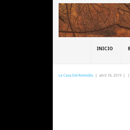
INICIO
La Casa Del Remedio
|
abril 18, 2019
|