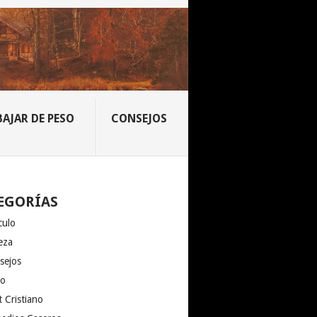
BAJAR DE PESO
CONSEJOS
EGORÍAS
culo
eza
sejos
io
 Cristiano