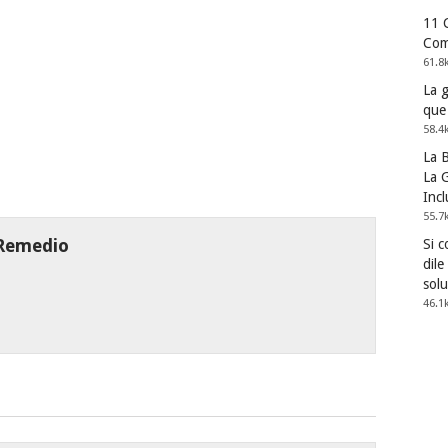
11 
Com
61.8
La 
que
58.4
La 
La G
Incl
55.7
 Remedio
Si 
dile
solu
46.1