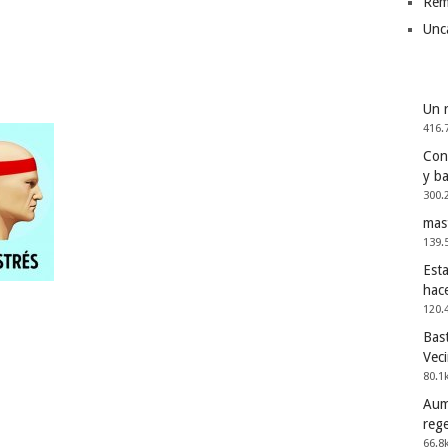
Rem
Unc
Un 
416.
Cons
y b
300.
mas
139.
Esta
hac
120.
Bast
Vec
80.1
Aum
reg
66.8