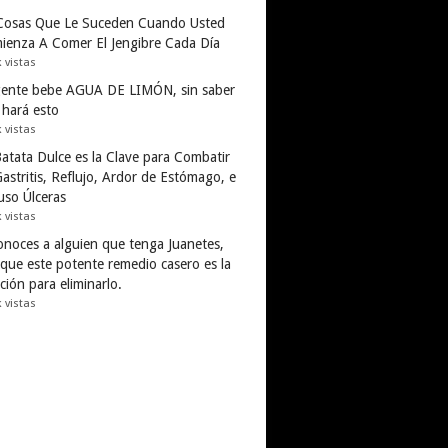
Cosas Que Le Suceden Cuando Usted
ienza A Comer El Jengibre Cada Día
k vistas
gente bebe AGUA DE LIMÓN, sin saber
 hará esto
k vistas
Batata Dulce es la Clave para Combatir
astritis, Reflujo, Ardor de Estómago, e
uso Úlceras
k vistas
conoces a alguien que tenga Juanetes,
 que este potente remedio casero es la
ción para eliminarlo.
k vistas