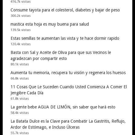
416.7k vistas
Consume tayota para el colesterol, diabetes y bajar de peso
300.2k vistas
mastica esta hoja es muy buena para salud
139.5k vistas
Estas semillas te aumentan las vista y te hace dormir rapido
120.4k vistas
Basta con Sal y Aceite de Oliva para que sus Vecinos le
agradezcan por compartir esto
80.1k vistas
Aumenta tu memoria, recupera tu visión y regenera los huesos
66.8k vistas
11 Cosas Que Le Suceden Cuando Usted Comienza A Comer El
Jengibre Cada Día
61.8k vistas
La gente bebe AGUA DE LIMÓN, sin saber que hará esto
58.4k vistas
La Batata Dulce es la Clave para Combatir La Gastritis, Reflujo,
Ardor de Estómago, e Incluso Úlceras
55.7k vistas