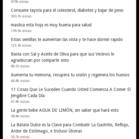
419k vistas
Consume tayota para el colesterol, diabetes y bajar de peso
303.7k vistas
mastica esta hoja es muy buena para salud
139.5k vistas
Estas semillas te aumentan las vista y te hace dormir rapido
122.3k vistas
Basta con Sal y Aceite de Oliva para que sus Vecinos le
agradezcan por compartir esto
80.1k vistas
Aumenta tu memoria, recupera tu visión y regenera los huesos
66.8k vistas
11 Cosas Que Le Suceden Cuando Usted Comienza A Comer El
Jengibre Cada Día
61.8k vistas
La gente bebe AGUA DE LIMÓN, sin saber que hará esto
58.4k vistas
La Batata Dulce es la Clave para Combatir La Gastritis, Reflujo,
Ardor de Estómago, e Incluso Úlceras
55.7k vistas