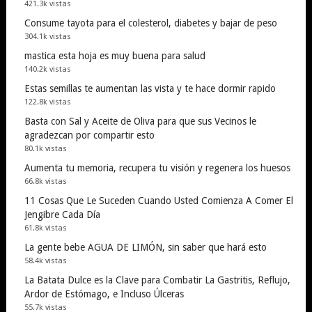
421.3k vistas
Consume tayota para el colesterol, diabetes y bajar de peso
304.1k vistas
mastica esta hoja es muy buena para salud
140.2k vistas
Estas semillas te aumentan las vista y te hace dormir rapido
122.8k vistas
Basta con Sal y Aceite de Oliva para que sus Vecinos le
agradezcan por compartir esto
80.1k vistas
Aumenta tu memoria, recupera tu visión y regenera los huesos
66.8k vistas
11 Cosas Que Le Suceden Cuando Usted Comienza A Comer El
Jengibre Cada Día
61.8k vistas
La gente bebe AGUA DE LIMÓN, sin saber que hará esto
58.4k vistas
La Batata Dulce es la Clave para Combatir La Gastritis, Reflujo,
Ardor de Estómago, e Incluso Úlceras
55.7k vistas