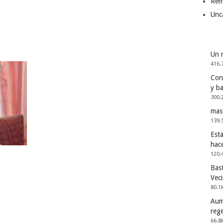
Rem
Unc
Un 
416.
Cons
y b
300.
mas
139.
Esta
hac
120.
Bast
Vec
80.1
Aum
reg
66.8