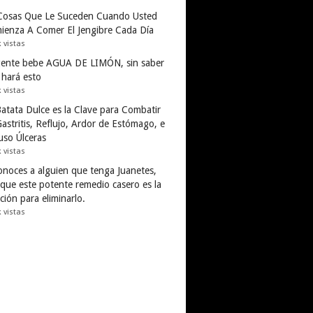
Cosas Que Le Suceden Cuando Usted
ienza A Comer El Jengibre Cada Día
k vistas
gente bebe AGUA DE LIMÓN, sin saber
 hará esto
k vistas
Batata Dulce es la Clave para Combatir
astritis, Reflujo, Ardor de Estómago, e
uso Úlceras
k vistas
conoces a alguien que tenga Juanetes,
 que este potente remedio casero es la
ción para eliminarlo.
k vistas