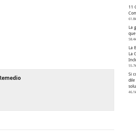
11 
Com
61.8
La 
que
58.4
La 
La G
Incl
55.7
Si 
 Remedio
dile
solu
46.1