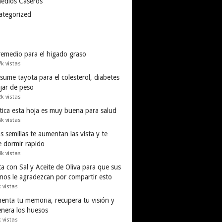
edios Caseros
ategorized
remedio para el higado graso
7k vistas
ume tayota para el colesterol, diabetes
ajar de peso
2k vistas
tica esta hoja es muy buena para salud
5k vistas
s semillas te aumentan las vista y te
e dormir rapido
4k vistas
a con Sal y Aceite de Oliva para que sus
inos le agradezcan por compartir esto
k vistas
enta tu memoria, recupera tu visión y
enera los huesos
k vistas