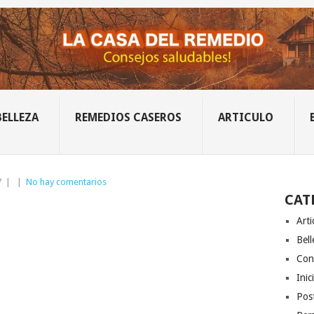
BELLEZA
REMEDIOS CASEROS
ARTICULO
7
|
|
No hay comentarios
CAT
Arti
Bell
Con
Inic
Post