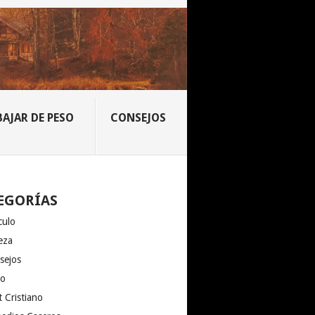
BAJAR DE PESO
CONSEJOS
EGORÍAS
culo
eza
sejos
io
 Cristiano