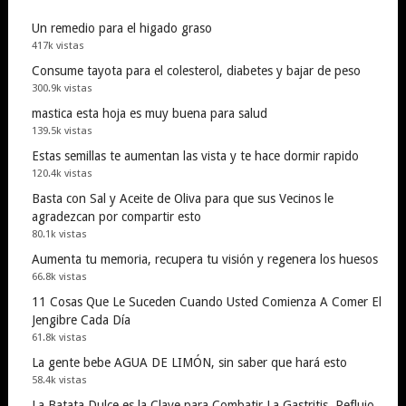
Un remedio para el higado graso
417k vistas
Consume tayota para el colesterol, diabetes y bajar de peso
300.9k vistas
mastica esta hoja es muy buena para salud
139.5k vistas
Estas semillas te aumentan las vista y te hace dormir rapido
120.4k vistas
Basta con Sal y Aceite de Oliva para que sus Vecinos le
agradezcan por compartir esto
80.1k vistas
Aumenta tu memoria, recupera tu visión y regenera los huesos
66.8k vistas
11 Cosas Que Le Suceden Cuando Usted Comienza A Comer El
Jengibre Cada Día
61.8k vistas
La gente bebe AGUA DE LIMÓN, sin saber que hará esto
58.4k vistas
La Batata Dulce es la Clave para Combatir La Gastritis, Reflujo,