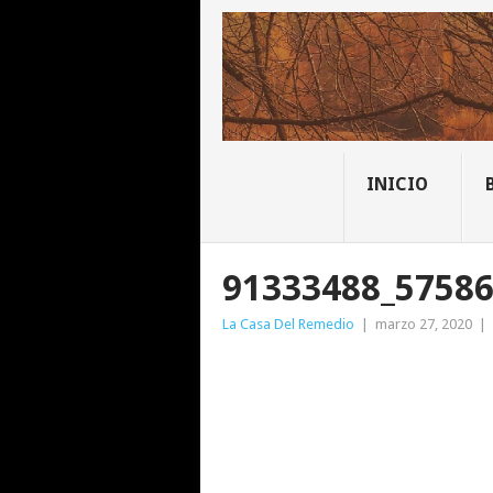
INICIO
91333488_5758
La Casa Del Remedio
|
marzo 27, 2020
|