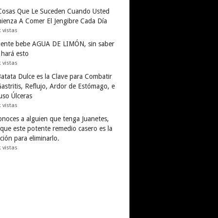
Cosas Que Le Suceden Cuando Usted
ienza A Comer El Jengibre Cada Día
k vistas
gente bebe AGUA DE LIMÓN, sin saber
 hará esto
k vistas
Batata Dulce es la Clave para Combatir
astritis, Reflujo, Ardor de Estómago, e
uso Úlceras
k vistas
conoces a alguien que tenga Juanetes,
 que este potente remedio casero es la
ción para eliminarlo.
k vistas