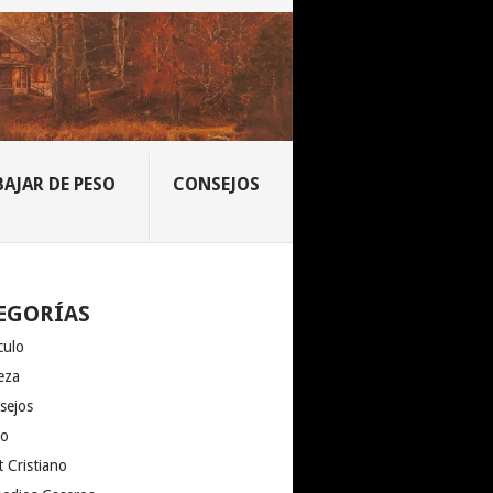
BAJAR DE PESO
CONSEJOS
105152_N
EGORÍAS
culo
eza
sejos
io
 Cristiano