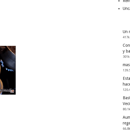
Rem
Unc
Un 
417k
Cons
y b
301k
mas
139.
Esta
hac
120.
Bast
Vec
80.1
Aum
reg
66.8