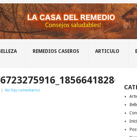
BELLEZA
REMEDIOS CASEROS
ARTICULO
66723275916_1856641828653
CAT
|
No hay comentarios
Arti
Bell
Con
Inic
Post