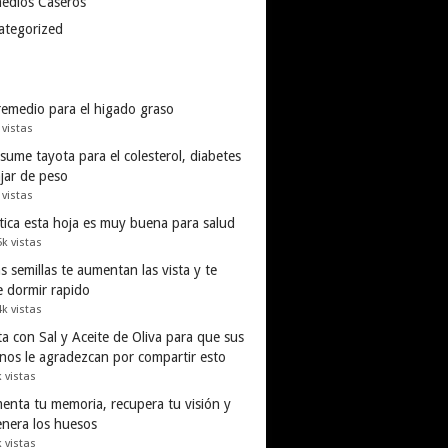
edios Caseros
ategorized
remedio para el higado graso
 vistas
ume tayota para el colesterol, diabetes
ajar de peso
 vistas
tica esta hoja es muy buena para salud
5k vistas
s semillas te aumentan las vista y te
e dormir rapido
4k vistas
a con Sal y Aceite de Oliva para que sus
inos le agradezcan por compartir esto
k vistas
enta tu memoria, recupera tu visión y
enera los huesos
k vistas