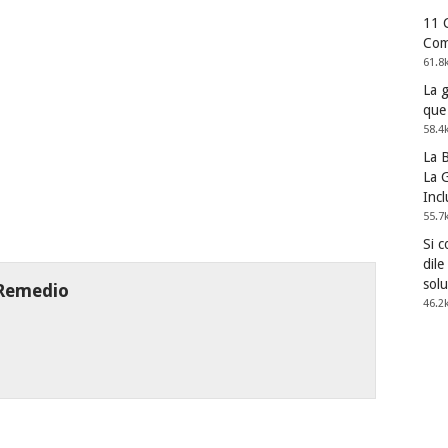
11 
Com
61.8
La 
que
58.4
La 
La G
Incl
55.7
Si 
dile
solu
 Remedio
46.2