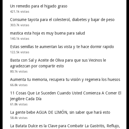
Un remedio para el higado graso
421.1k vistas
Consume tayota para el colesterol, diabetes y bajar de peso
303.7k vistas
mastica esta hoja es muy buena para salud
140.1k vistas
Estas semillas te aumentan las vista y te hace dormir rapido
122.5k vistas
Basta con Sal y Aceite de Oliva para que sus Vecinos le
agradezcan por compartir esto
80.1k vistas
Aumenta tu memoria, recupera tu visión y regenera los huesos
66.8k vistas
11 Cosas Que Le Suceden Cuando Usted Comienza A Comer El
Jengibre Cada Día
61.8k vistas
La gente bebe AGUA DE LIMÓN, sin saber que hará esto
58.4k vistas
La Batata Dulce es la Clave para Combatir La Gastritis, Reflujo,