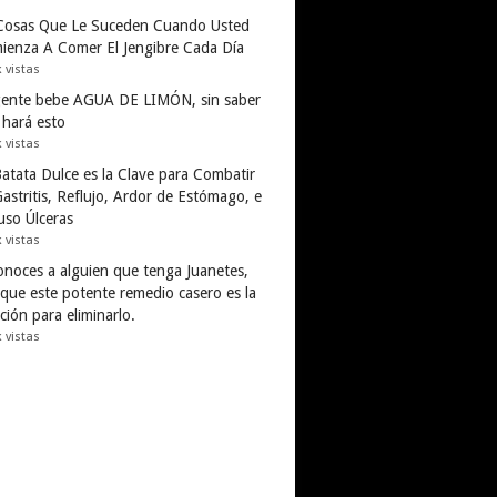
Cosas Que Le Suceden Cuando Usted
ienza A Comer El Jengibre Cada Día
k vistas
gente bebe AGUA DE LIMÓN, sin saber
 hará esto
k vistas
Batata Dulce es la Clave para Combatir
astritis, Reflujo, Ardor de Estómago, e
uso Úlceras
k vistas
conoces a alguien que tenga Juanetes,
 que este potente remedio casero es la
ción para eliminarlo.
k vistas