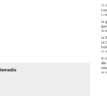
11 
Com
61.8
La 
que
58.4
La 
La G
Incl
55.7
Si 
dile
solu
 Remedio
46.1