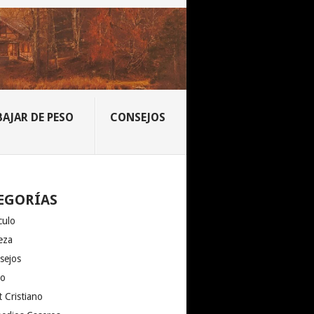
BAJAR DE PESO
CONSEJOS
EGORÍAS
culo
eza
sejos
io
 Cristiano