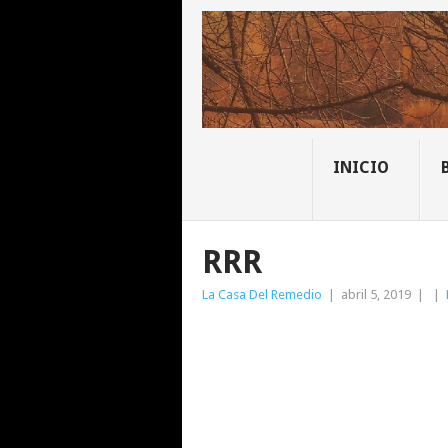
INICIO
RRR
La Casa Del Remedio
|
abril 5, 2019
|
|