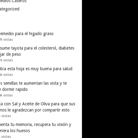
edios Caseros
ategorized
remedio para el higado graso
7k vistas
ume tayota para el colesterol, diabetes
ajar de peso
2k vistas
tica esta hoja es muy buena para salud
5k vistas
s semillas te aumentan las vista y te
e dormir rapido
4k vistas
a con Sal y Aceite de Oliva para que sus
inos le agradezcan por compartir esto
k vistas
enta tu memoria, recupera tu visión y
enera los huesos
k vistas