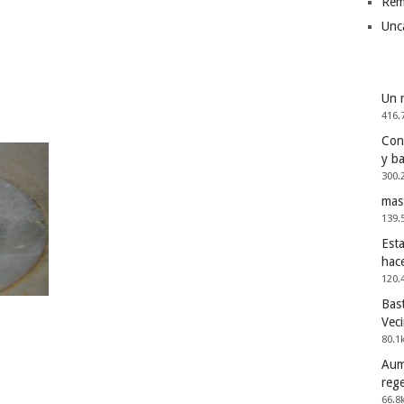
Rem
Unc
Un 
416.
Cons
y b
300.
mas
139.
Esta
hac
120.
Bast
Vec
80.1
Aum
reg
66.8