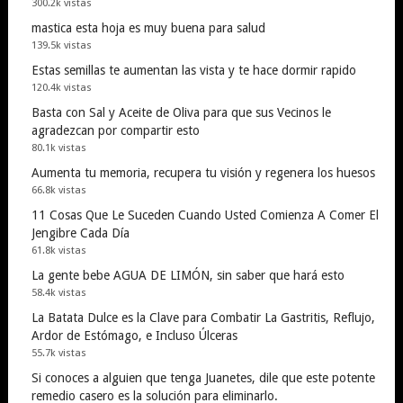
300.2k vistas
mastica esta hoja es muy buena para salud
139.5k vistas
Estas semillas te aumentan las vista y te hace dormir rapido
120.4k vistas
Basta con Sal y Aceite de Oliva para que sus Vecinos le
agradezcan por compartir esto
80.1k vistas
Aumenta tu memoria, recupera tu visión y regenera los huesos
66.8k vistas
11 Cosas Que Le Suceden Cuando Usted Comienza A Comer El
Jengibre Cada Día
61.8k vistas
La gente bebe AGUA DE LIMÓN, sin saber que hará esto
58.4k vistas
La Batata Dulce es la Clave para Combatir La Gastritis, Reflujo,
Ardor de Estómago, e Incluso Úlceras
55.7k vistas
Si conoces a alguien que tenga Juanetes, dile que este potente
remedio casero es la solución para eliminarlo.