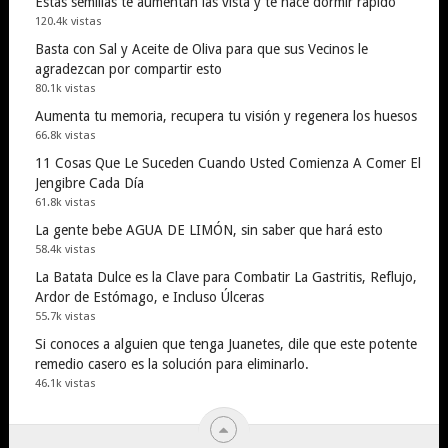
Estas semillas te aumentan las vista y te hace dormir rapido
120.4k vistas
Basta con Sal y Aceite de Oliva para que sus Vecinos le
agradezcan por compartir esto
80.1k vistas
Aumenta tu memoria, recupera tu visión y regenera los huesos
66.8k vistas
11 Cosas Que Le Suceden Cuando Usted Comienza A Comer El
Jengibre Cada Día
61.8k vistas
La gente bebe AGUA DE LIMÓN, sin saber que hará esto
58.4k vistas
La Batata Dulce es la Clave para Combatir La Gastritis, Reflujo,
Ardor de Estómago, e Incluso Úlceras
55.7k vistas
Si conoces a alguien que tenga Juanetes, dile que este potente
remedio casero es la solución para eliminarlo.
46.1k vistas