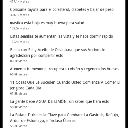
417.1k vistas
Consume tayota para el colesterol, diabetes y bajar de peso
301.1k vistas
mastica esta hoja es muy buena para salud
139.5k vistas
Estas semillas te aumentan las vista y te hace dormir rapido
120.4k vistas
Basta con Sal y Aceite de Oliva para que sus Vecinos le
agradezcan por compartir esto
80.1k vistas
Aumenta tu memoria, recupera tu visión y regenera los huesos
66.8k vistas
11 Cosas Que Le Suceden Cuando Usted Comienza A Comer El
Jengibre Cada Día
61.8k vistas
La gente bebe AGUA DE LIMÓN, sin saber que hará esto
58.4k vistas
La Batata Dulce es la Clave para Combatir La Gastritis, Reflujo,
Ardor de Estómago, e Incluso Úlceras
55.7k vistas