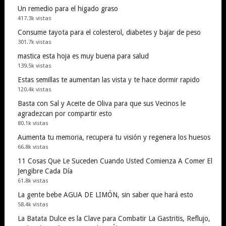
Un remedio para el higado graso
417.3k vistas
Consume tayota para el colesterol, diabetes y bajar de peso
301.7k vistas
mastica esta hoja es muy buena para salud
139.5k vistas
Estas semillas te aumentan las vista y te hace dormir rapido
120.4k vistas
Basta con Sal y Aceite de Oliva para que sus Vecinos le
agradezcan por compartir esto
80.1k vistas
Aumenta tu memoria, recupera tu visión y regenera los huesos
66.8k vistas
11 Cosas Que Le Suceden Cuando Usted Comienza A Comer El
Jengibre Cada Día
61.8k vistas
La gente bebe AGUA DE LIMÓN, sin saber que hará esto
58.4k vistas
La Batata Dulce es la Clave para Combatir La Gastritis, Reflujo,