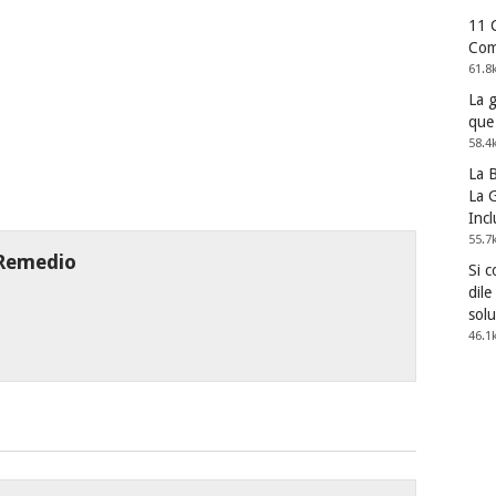
11 
Com
61.8
La 
que
58.4
La 
La G
Incl
55.7
 Remedio
Si 
dile
solu
46.1