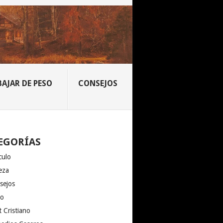
BAJAR DE PESO
CONSEJOS
EGORÍAS
culo
eza
sejos
io
 Cristiano