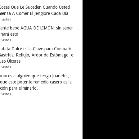
Cosas Que Le Suceden Cuando Usted
ienza A Comer El Jengibre Cada Día
k vistas
gente bebe AGUA DE LIMÓN, sin saber
 hará esto
k vistas
Batata Dulce es la Clave para Combatir
astritis, Reflujo, Ardor de Estómago, e
uso Úlceras
k vistas
conoces a alguien que tenga Juanetes,
 que este potente remedio casero es la
ción para eliminarlo.
k vistas