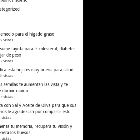
edios Caseros
ategorized
remedio para el higado graso
7k vistas
ume tayota para el colesterol, diabetes
ajar de peso
2k vistas
tica esta hoja es muy buena para salud
5k vistas
s semillas te aumentan las vista y te
e dormir rapido
4k vistas
a con Sal y Aceite de Oliva para que sus
inos le agradezcan por compartir esto
k vistas
enta tu memoria, recupera tu visión y
enera los huesos
k vistas