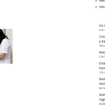
Rem
Unc
Un 
416.
Cons
y b
300.
mas
139.
Esta
hac
120.
Bast
Vec
80.1
Aum
reg
66.8