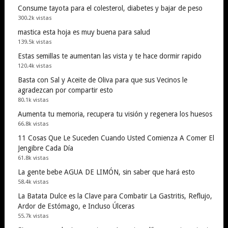
Consume tayota para el colesterol, diabetes y bajar de peso
300.2k vistas
mastica esta hoja es muy buena para salud
139.5k vistas
Estas semillas te aumentan las vista y te hace dormir rapido
120.4k vistas
Basta con Sal y Aceite de Oliva para que sus Vecinos le
agradezcan por compartir esto
80.1k vistas
Aumenta tu memoria, recupera tu visión y regenera los huesos
66.8k vistas
11 Cosas Que Le Suceden Cuando Usted Comienza A Comer El
Jengibre Cada Día
61.8k vistas
La gente bebe AGUA DE LIMÓN, sin saber que hará esto
58.4k vistas
La Batata Dulce es la Clave para Combatir La Gastritis, Reflujo,
Ardor de Estómago, e Incluso Úlceras
55.7k vistas