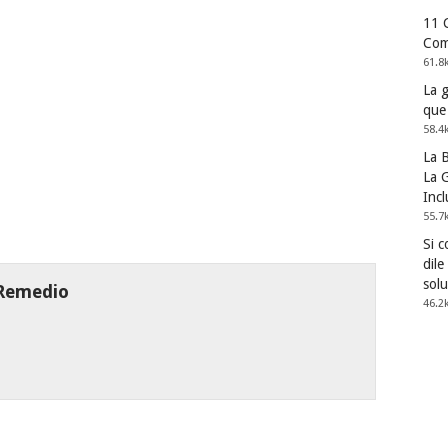
11 
Com
61.8
La 
que
58.4
La 
La G
Incl
55.7
Si 
dile
solu
 Remedio
46.2