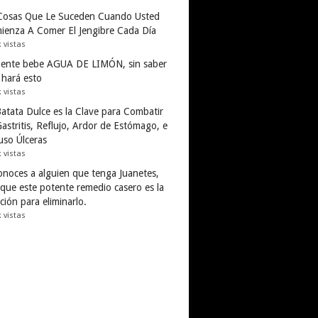
Cosas Que Le Suceden Cuando Usted
ienza A Comer El Jengibre Cada Día
k vistas
gente bebe AGUA DE LIMÓN, sin saber
 hará esto
k vistas
Batata Dulce es la Clave para Combatir
astritis, Reflujo, Ardor de Estómago, e
uso Úlceras
k vistas
conoces a alguien que tenga Juanetes,
 que este potente remedio casero es la
ción para eliminarlo.
k vistas