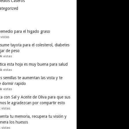
edios Caseros
ategorized
remedio para el higado graso
 vistas
ume tayota para el colesterol, diabetes
ajar de peso
9k vistas
tica esta hoja es muy buena para salud
5k vistas
s semillas te aumentan las vista y te
e dormir rapido
4k vistas
a con Sal y Aceite de Oliva para que sus
inos le agradezcan por compartir esto
k vistas
enta tu memoria, recupera tu visión y
enera los huesos
k vistas