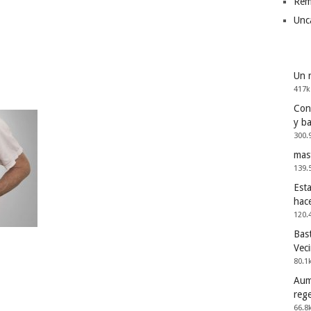
Rem
Unc
Un 
417k
Cons
y b
300.
mas
139.
Esta
hac
120.
Bast
Vec
80.1
Aum
reg
66.8