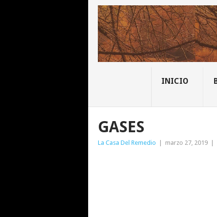
INICIO
GASES
La Casa Del Remedio
|
marzo 27, 2019
|