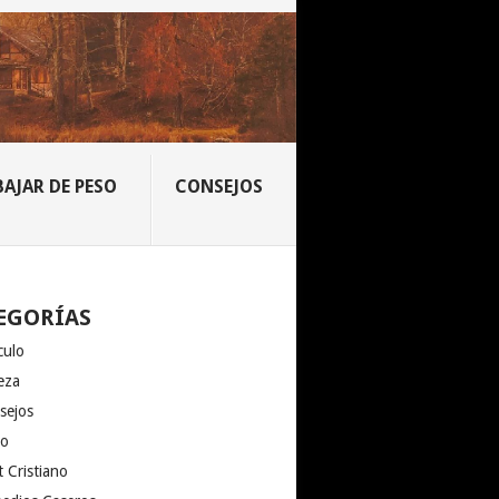
BAJAR DE PESO
CONSEJOS
EGORÍAS
culo
eza
sejos
io
 Cristiano