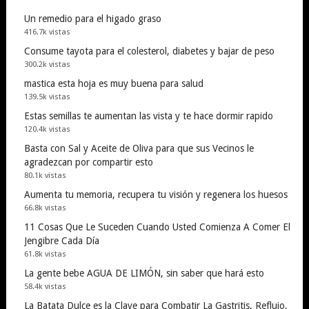
Un remedio para el higado graso
416.7k vistas
Consume tayota para el colesterol, diabetes y bajar de peso
300.2k vistas
mastica esta hoja es muy buena para salud
139.5k vistas
Estas semillas te aumentan las vista y te hace dormir rapido
120.4k vistas
Basta con Sal y Aceite de Oliva para que sus Vecinos le
agradezcan por compartir esto
80.1k vistas
Aumenta tu memoria, recupera tu visión y regenera los huesos
66.8k vistas
11 Cosas Que Le Suceden Cuando Usted Comienza A Comer El
Jengibre Cada Día
61.8k vistas
La gente bebe AGUA DE LIMÓN, sin saber que hará esto
58.4k vistas
La Batata Dulce es la Clave para Combatir La Gastritis, Reflujo,