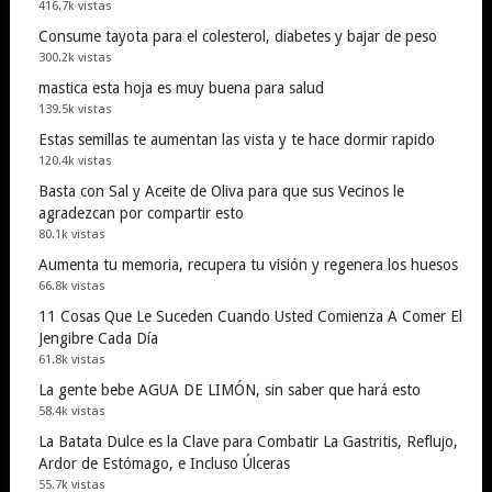
416.7k vistas
Consume tayota para el colesterol, diabetes y bajar de peso
300.2k vistas
mastica esta hoja es muy buena para salud
139.5k vistas
Estas semillas te aumentan las vista y te hace dormir rapido
120.4k vistas
Basta con Sal y Aceite de Oliva para que sus Vecinos le
agradezcan por compartir esto
80.1k vistas
Aumenta tu memoria, recupera tu visión y regenera los huesos
66.8k vistas
11 Cosas Que Le Suceden Cuando Usted Comienza A Comer El
Jengibre Cada Día
61.8k vistas
La gente bebe AGUA DE LIMÓN, sin saber que hará esto
58.4k vistas
La Batata Dulce es la Clave para Combatir La Gastritis, Reflujo,
Ardor de Estómago, e Incluso Úlceras
55.7k vistas