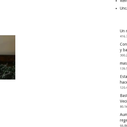
Rem
Unc
Un 
416.
Cons
y b
300.
mas
139.
Esta
hac
120.
Bast
Vec
80.1
Aum
reg
66.8