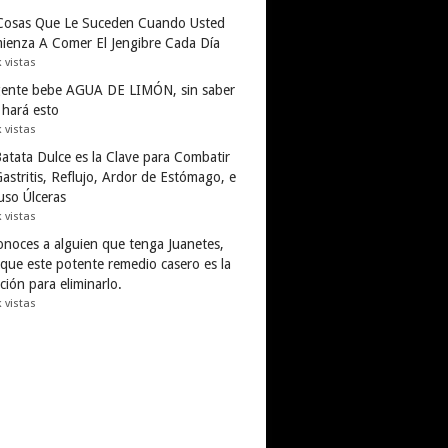
Cosas Que Le Suceden Cuando Usted
ienza A Comer El Jengibre Cada Día
k vistas
gente bebe AGUA DE LIMÓN, sin saber
 hará esto
k vistas
Batata Dulce es la Clave para Combatir
astritis, Reflujo, Ardor de Estómago, e
uso Úlceras
k vistas
conoces a alguien que tenga Juanetes,
 que este potente remedio casero es la
ción para eliminarlo.
k vistas