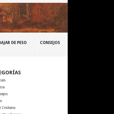
BAJAR DE PESO
CONSEJOS
EGORÍAS
culo
eza
sejos
io
 Cristiano