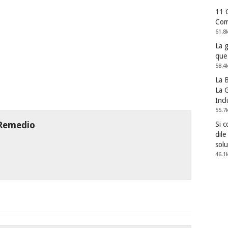
11 
Com
61.8
La 
que
58.4
La 
La G
Incl
55.7
 Remedio
Si 
dile
solu
46.1