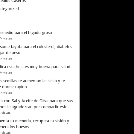
edios Caseros
ategorized
remedio para el higado graso
7k vistas
ume tayota para el colesterol, diabetes
ajar de peso
2k vistas
tica esta hoja es muy buena para salud
5k vistas
s semillas te aumentan las vista y te
e dormir rapido
4k vistas
a con Sal y Aceite de Oliva para que sus
inos le agradezcan por compartir esto
k vistas
enta tu memoria, recupera tu visión y
enera los huesos
k vistas