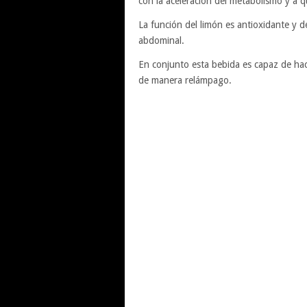
con la aceleración del metabolismo y a 
La función del limón es antioxidante y d
abdominal.
En conjunto esta bebida es capaz de hac
de manera relámpago.