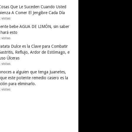
Cosas Que Le Suceden Cuando Usted
ienza A Comer El Jengibre Cada Día
k vistas
gente bebe AGUA DE LIMÓN, sin saber
 hará esto
k vistas
Batata Dulce es la Clave para Combatir
astritis, Reflujo, Ardor de Estómago, e
uso Úlceras
k vistas
conoces a alguien que tenga Juanetes,
 que este potente remedio casero es la
ción para eliminarlo.
k vistas