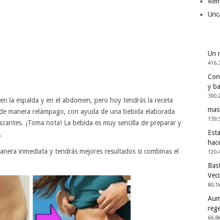
Rem
Unc
Un 
416.
Cons
y b
300.
n la espalda y en el abdomen, pero hoy tendrás la receta
mas
 de manera relámpago, con ayuda de una bebida elaborada
139.
zantes. ¡Toma nota! La bebida es muy sencilla de preparar y
Esta
.
hac
anera inmediata y tendrás mejores resultados si combinas el
120.
Bast
Vec
80.1
Aum
reg
66.8