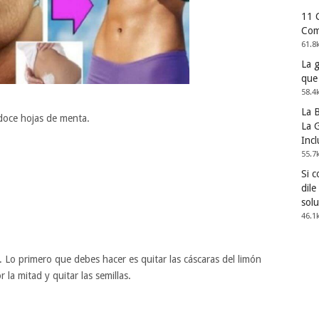
11 
Com
61.8
La 
que
58.4
La 
 doce hojas de menta.
La G
Incl
55.7
Si 
dile
solu
46.1
a. Lo primero que debes hacer es quitar las cáscaras del limón
 la mitad y quitar las semillas.