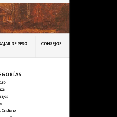
BAJAR DE PESO
CONSEJOS
EGORÍAS
culo
eza
sejos
io
 Cristiano