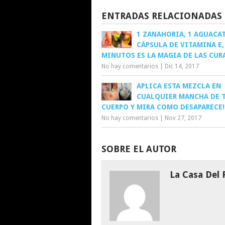
ENTRADAS RELACIONADAS
1 ZANAHORIA, 1 AGUACAT
CÁPSULA DE VITAMINA E,
MINUTOS ES LA MAGIA DE LAS CUR
No hay comentarios
|
Dic 14, 2017
APLICA ESTA MEZCLA EN
CUALQUIER MANCHA DE 
CUERPO Y MIRA COMO DESAPARECE!
No hay comentarios
|
Nov 27, 2017
SOBRE EL AUTOR
La Casa Del