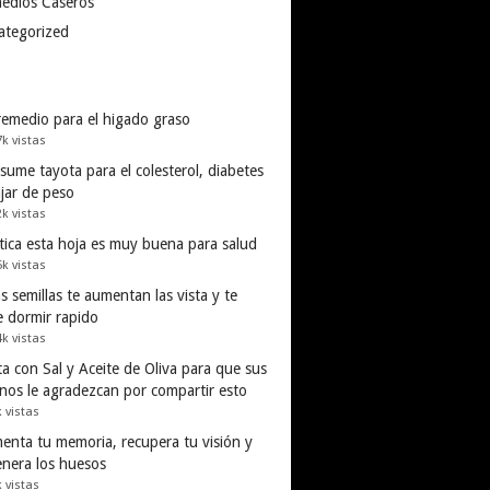
edios Caseros
ategorized
remedio para el higado graso
7k vistas
ume tayota para el colesterol, diabetes
ajar de peso
2k vistas
tica esta hoja es muy buena para salud
5k vistas
s semillas te aumentan las vista y te
e dormir rapido
4k vistas
a con Sal y Aceite de Oliva para que sus
inos le agradezcan por compartir esto
k vistas
enta tu memoria, recupera tu visión y
enera los huesos
k vistas