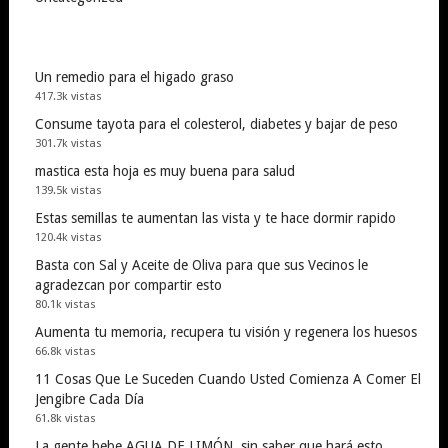
Un remedio para el higado graso
417.3k vistas
Consume tayota para el colesterol, diabetes y bajar de peso
301.7k vistas
mastica esta hoja es muy buena para salud
139.5k vistas
Estas semillas te aumentan las vista y te hace dormir rapido
120.4k vistas
Basta con Sal y Aceite de Oliva para que sus Vecinos le
agradezcan por compartir esto
80.1k vistas
Aumenta tu memoria, recupera tu visión y regenera los huesos
66.8k vistas
11 Cosas Que Le Suceden Cuando Usted Comienza A Comer El
Jengibre Cada Día
61.8k vistas
La gente bebe AGUA DE LIMÓN, sin saber que hará esto