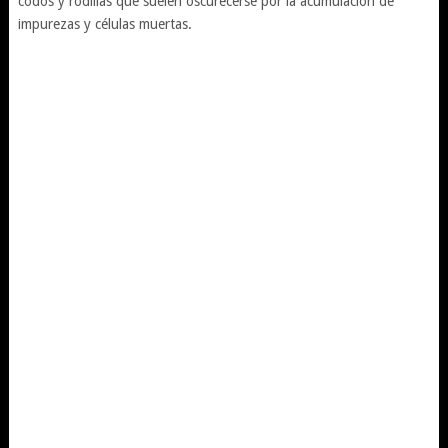
codos y rodillas que suelen oscurecerse por la acumulación de
impurezas y células muertas.