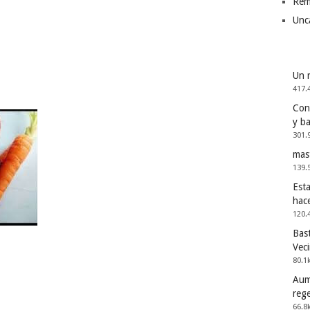
Rem
Unc
Un 
417.
Cons
y b
301.
mas
139.
Esta
hac
120.
Bast
Vec
80.1
Aum
reg
66.8