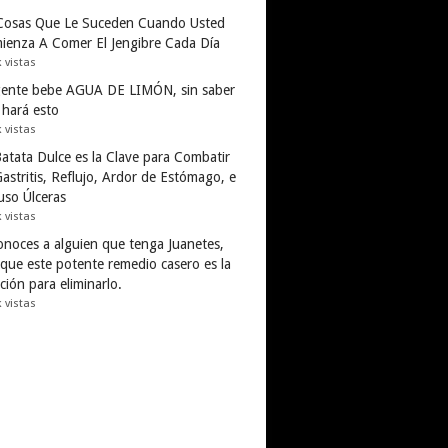
Cosas Que Le Suceden Cuando Usted
ienza A Comer El Jengibre Cada Día
k vistas
gente bebe AGUA DE LIMÓN, sin saber
 hará esto
k vistas
Batata Dulce es la Clave para Combatir
astritis, Reflujo, Ardor de Estómago, e
uso Úlceras
k vistas
conoces a alguien que tenga Juanetes,
 que este potente remedio casero es la
ción para eliminarlo.
k vistas