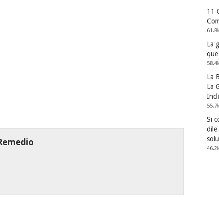
11 
Com
61.8
La 
que
58.4
La 
La G
Incl
55.7
Si 
dile
solu
 Remedio
46.2