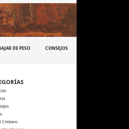
BAJAR DE PESO
CONSEJOS
EGORÍAS
culo
eza
sejos
io
 Cristiano