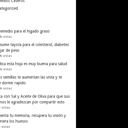
edios Caseros
ategorized
remedio para el higado graso
4k vistas
ume tayota para el colesterol, diabetes
ajar de peso
9k vistas
tica esta hoja es muy buena para salud
5k vistas
s semillas te aumentan las vista y te
e dormir rapido
4k vistas
a con Sal y Aceite de Oliva para que sus
inos le agradezcan por compartir esto
k vistas
enta tu memoria, recupera tu visión y
enera los huesos
k vistas