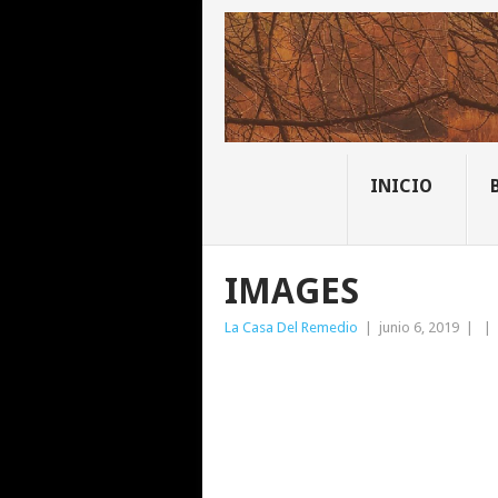
INICIO
IMAGES
La Casa Del Remedio
|
junio 6, 2019
|
|