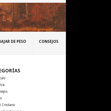
BAJAR DE PESO
CONSEJOS
EGORÍAS
culo
eza
sejos
io
 Cristiano