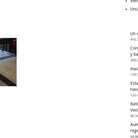
Rem
Unc
Un 
416.
Cons
y b
300.
mas
139.
Esta
hac
120.
Bast
Vec
80.1
Aum
reg
66.8