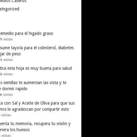
edios Caseros
ategorized
remedio para el higado graso
7k vistas
ume tayota para el colesterol, diabetes
ajar de peso
2k vistas
tica esta hoja es muy buena para salud
5k vistas
s semillas te aumentan las vista y te
e dormir rapido
4k vistas
a con Sal y Aceite de Oliva para que sus
inos le agradezcan por compartir esto
k vistas
enta tu memoria, recupera tu visión y
enera los huesos
k vistas