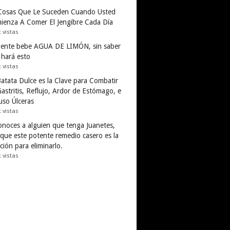
Cosas Que Le Suceden Cuando Usted
ienza A Comer El Jengibre Cada Día
k vistas
gente bebe AGUA DE LIMÓN, sin saber
 hará esto
k vistas
Batata Dulce es la Clave para Combatir
astritis, Reflujo, Ardor de Estómago, e
uso Úlceras
k vistas
conoces a alguien que tenga Juanetes,
 que este potente remedio casero es la
ción para eliminarlo.
k vistas