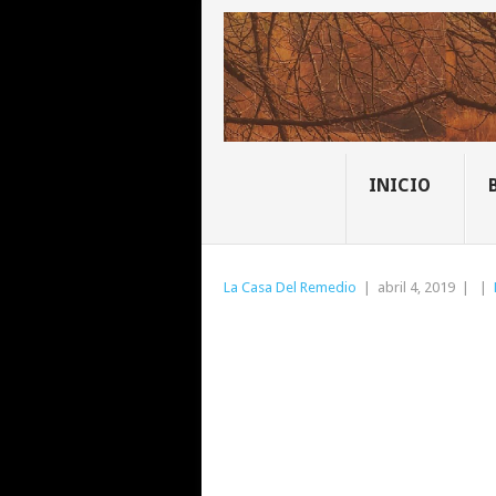
INICIO
La Casa Del Remedio
|
abril 4, 2019
|
|