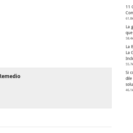
11 
Com
61.8
La 
que
58.4
La 
La G
Incl
55.7
Si 
 Remedio
dile
solu
46.1