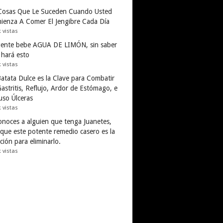
Cosas Que Le Suceden Cuando Usted
ienza A Comer El Jengibre Cada Día
k vistas
gente bebe AGUA DE LIMÓN, sin saber
 hará esto
k vistas
Batata Dulce es la Clave para Combatir
astritis, Reflujo, Ardor de Estómago, e
uso Úlceras
k vistas
conoces a alguien que tenga Juanetes,
 que este potente remedio casero es la
ción para eliminarlo.
k vistas