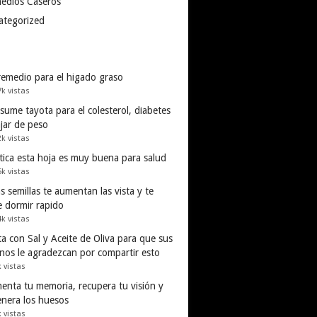
edios Caseros
ategorized
remedio para el higado graso
7k vistas
ume tayota para el colesterol, diabetes
ajar de peso
2k vistas
tica esta hoja es muy buena para salud
5k vistas
s semillas te aumentan las vista y te
e dormir rapido
4k vistas
a con Sal y Aceite de Oliva para que sus
inos le agradezcan por compartir esto
k vistas
enta tu memoria, recupera tu visión y
enera los huesos
k vistas