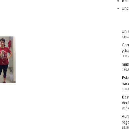
Rem
Unc
Un 
416.
Cons
y b
300.
mas
139.
Esta
hac
120.
Bast
Vec
80.1
Aum
reg
66.8