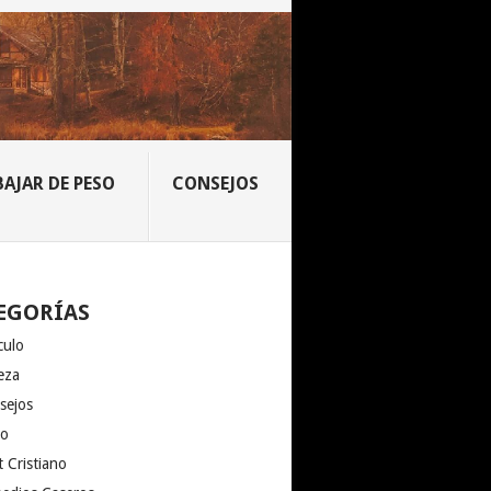
BAJAR DE PESO
CONSEJOS
EGORÍAS
culo
eza
sejos
io
 Cristiano