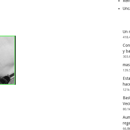
Rem
Unc
Un 
418.
Cons
y b
303.
mas
139.
Esta
hac
121k
Bast
Vec
80.1
Aum
reg
66.8