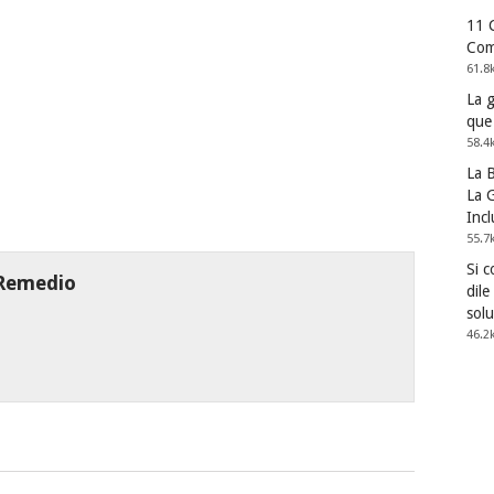
11 
Com
61.8
La 
que
58.4
La 
La G
Incl
55.7
Si 
 Remedio
dile
solu
46.2