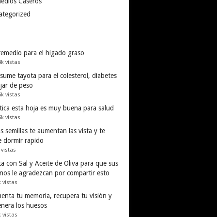
edios Caseros
ategorized
remedio para el higado graso
4k vistas
ume tayota para el colesterol, diabetes
ajar de peso
6k vistas
tica esta hoja es muy buena para salud
5k vistas
s semillas te aumentan las vista y te
e dormir rapido
 vistas
a con Sal y Aceite de Oliva para que sus
inos le agradezcan por compartir esto
k vistas
enta tu memoria, recupera tu visión y
enera los huesos
k vistas