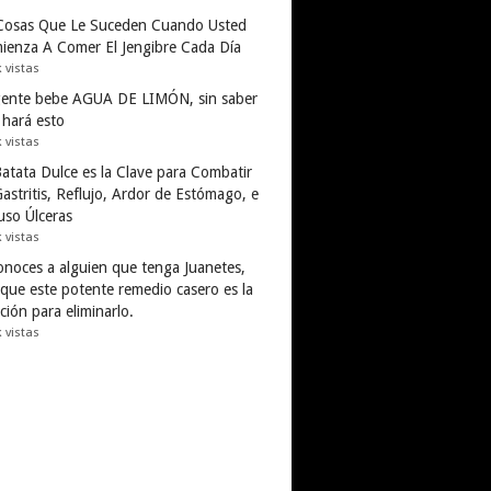
Cosas Que Le Suceden Cuando Usted
ienza A Comer El Jengibre Cada Día
k vistas
gente bebe AGUA DE LIMÓN, sin saber
 hará esto
k vistas
Batata Dulce es la Clave para Combatir
astritis, Reflujo, Ardor de Estómago, e
uso Úlceras
k vistas
conoces a alguien que tenga Juanetes,
 que este potente remedio casero es la
ción para eliminarlo.
k vistas