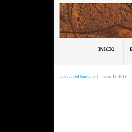
INICIO
La Casa Del Remedio
|
marzo 19, 2019
|