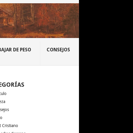
BAJAR DE PESO
CONSEJOS
EGORÍAS
culo
eza
sejos
io
 Cristiano