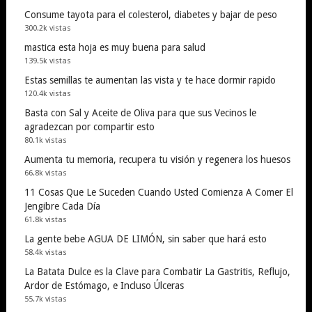
Consume tayota para el colesterol, diabetes y bajar de peso
300.2k vistas
mastica esta hoja es muy buena para salud
139.5k vistas
Estas semillas te aumentan las vista y te hace dormir rapido
120.4k vistas
Basta con Sal y Aceite de Oliva para que sus Vecinos le
agradezcan por compartir esto
80.1k vistas
Aumenta tu memoria, recupera tu visión y regenera los huesos
66.8k vistas
11 Cosas Que Le Suceden Cuando Usted Comienza A Comer El
Jengibre Cada Día
61.8k vistas
La gente bebe AGUA DE LIMÓN, sin saber que hará esto
58.4k vistas
La Batata Dulce es la Clave para Combatir La Gastritis, Reflujo,
Ardor de Estómago, e Incluso Úlceras
55.7k vistas